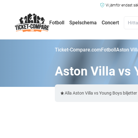
Vi jämför endast sä
Fotboll
Spelschema
Concert
Ticket-Compare.com
Fotboll
Aston Vill
Aston Villa vs 
Alla Aston Villa vs Young Boys biljet