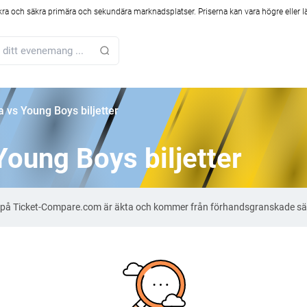
kra och säkra primära och sekundära marknadsplatser. Priserna kan vara högre eller l
a vs Young Boys biljetter
Young Boys biljetter
ter på Ticket-Compare.com är äkta och kommer från förhandsgranskade sä