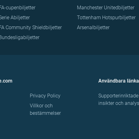
FA-cupenbiljetter
Manchester Unitedbiljetter
Serie Abiljetter
Tottenham Hotspurbiljetter
FA Community Shieldbiljetter
Arsenalbiljetter
Bundesligabiljetter
e.com
Användbara länka
Privacy Policy
Supporterinriktade
insikter och analy
Villkor och
bestämmelser