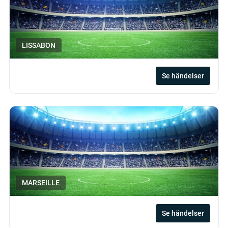
LISSABON
Se händelser
MARSEILLE
Se händelser