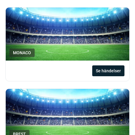
MONACO
Se händelser
BREST