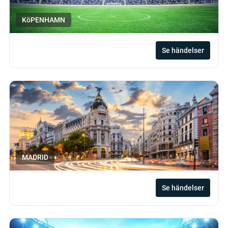
KöPENHAMN
Se händelser
MADRID
Se händelser