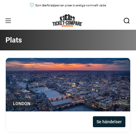
Som återförsäljare kan priser överstiga nominellt värde.
Plats
LONDON
Se händelser