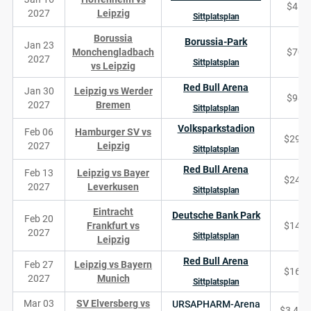
$41
2027
Leipzig
Sittplatsplan
Borussia
Borussia-Park
Jan 23
Monchengladbach
$70
2027
Sittplatsplan
vs Leipzig
Red Bull Arena
Jan 30
Leipzig vs Werder
$98
2027
Bremen
Sittplatsplan
Volksparkstadion
Feb 06
Hamburger SV vs
$296
2027
Leipzig
Sittplatsplan
Red Bull Arena
Feb 13
Leipzig vs Bayer
$241
2027
Leverkusen
Sittplatsplan
Eintracht
Deutsche Bank Park
Feb 20
Frankfurt vs
$141
2027
Sittplatsplan
Leipzig
Red Bull Arena
Feb 27
Leipzig vs Bayern
$165
2027
Munich
Sittplatsplan
Mar 03
SV Elversberg vs
URSAPHARM-Arena
$3,467