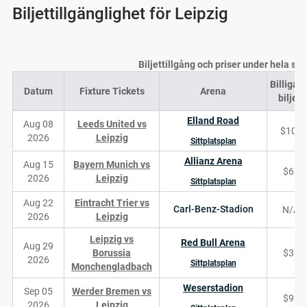
Biljettillgänglighet för Leipzig
Biljettillgång och priser under hela s
Billigas
Datum
Fixture Tickets
Arena
biljett
Elland Road
Aug 08
Leeds United vs
$101
2026
Leipzig
Sittplatsplan
Allianz Arena
Aug 15
Bayern Munich vs
$61
2026
Leipzig
Sittplatsplan
Aug 22
Eintracht Trier vs
Carl-Benz-Stadion
N/A
2026
Leipzig
Leipzig vs
Red Bull Arena
Aug 29
Borussia
$36
2026
Sittplatsplan
Monchengladbach
Weserstadion
Sep 05
Werder Bremen vs
$92
2026
Leipzig