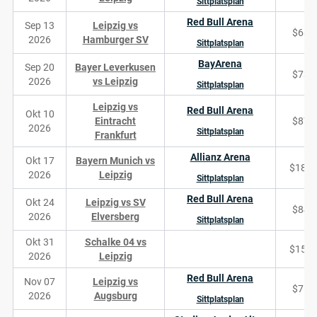
Sittplatsplan
Red Bull Arena
Sep 13
Leipzig vs
$68
2026
Hamburger SV
Sittplatsplan
BayArena
Sep 20
Bayer Leverkusen
$73
2026
vs Leipzig
Sittplatsplan
Leipzig vs
Red Bull Arena
Okt 10
Eintracht
$87
2026
Sittplatsplan
Frankfurt
Allianz Arena
Okt 17
Bayern Munich vs
$185
2026
Leipzig
Sittplatsplan
Red Bull Arena
Okt 24
Leipzig vs SV
$84
2026
Elversberg
Sittplatsplan
Okt 31
Schalke 04 vs
$155
2026
Leipzig
Red Bull Arena
Nov 07
Leipzig vs
$71
2026
Augsburg
Sittplatsplan