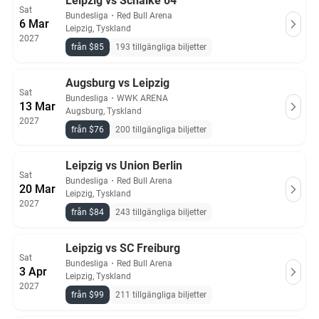
Leipzig vs Schalke 04
Sat
Bundesliga
・
Red Bull Arena
6 Mar
Leipzig, Tyskland
2027
från $85
193 tillgängliga biljetter
Augsburg vs Leipzig
Sat
Bundesliga
・
WWK ARENA
13 Mar
Augsburg, Tyskland
2027
från $76
200 tillgängliga biljetter
Leipzig vs Union Berlin
Sat
Bundesliga
・
Red Bull Arena
20 Mar
Leipzig, Tyskland
2027
från $84
243 tillgängliga biljetter
Leipzig vs SC Freiburg
Sat
Bundesliga
・
Red Bull Arena
3 Apr
Leipzig, Tyskland
2027
från $99
211 tillgängliga biljetter