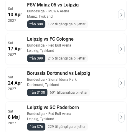
FSV Mainz 05 vs Leipzig
Sat
Bundesliga
・
MEWA Arena
10 Apr
Mainz, Tyskland
2027
från $88
172 tillgängliga biljetter
Leipzig vs FC Cologne
Sat
Bundesliga
・
Red Bull Arena
17 Apr
Leipzig, Tyskland
2027
från $99
215 tillgängliga biljetter
Borussia Dortmund vs Leipzig
Sat
Bundesliga
・
Signal Iduna Park
24 Apr
Dortmund, Tyskland
2027
från $138
601 tillgängliga biljetter
Leipzig vs SC Paderborn
Sat
Bundesliga
・
Red Bull Arena
8 Maj
Leipzig, Tyskland
2027
från $76
229 tillgängliga biljetter