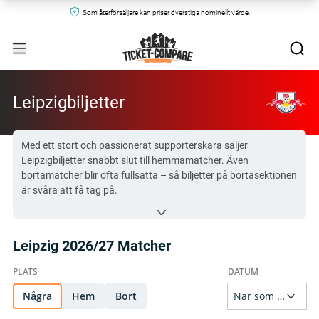
Som återförsäljare kan priser överstiga nominellt värde.
Leipzigbiljetter
Med ett stort och passionerat supporterskara säljer
Leipzigbiljetter snabbt slut till hemmamatcher. Även
bortamatcher blir ofta fullsatta – så biljetter på bortasektionen
är svåra att få tag på.
Så köper du Leipzigbiljetter: Hemma & Borta
Köp Leipzigbiljetter till både hemmaplan och bortaplan via
länkarna nedan – från våra betrodda återförsäljare.
Leipzig 2026/27 Matcher
Alla Leipzig biljetter på Ticket-Compare.com är äkta och
kommer från förhandsgranskade säljare som erbjuder 100%
garanti.
Några
Hem
Bort