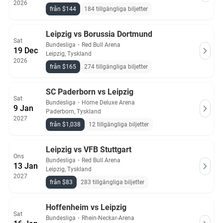
2026
från $144
184 tillgängliga biljetter
Leipzig vs Borussia Dortmund
Sat
Bundesliga
・
Red Bull Arena
19 Dec
Leipzig, Tyskland
2026
från $165
274 tillgängliga biljetter
SC Paderborn vs Leipzig
Sat
Bundesliga
・
Home Deluxe Arena
9 Jan
Paderborn, Tyskland
2027
från $1,038
12 tillgängliga biljetter
Leipzig vs VFB Stuttgart
Ons
Bundesliga
・
Red Bull Arena
13 Jan
Leipzig, Tyskland
2027
från $83
283 tillgängliga biljetter
Hoffenheim vs Leipzig
Sat
Bundesliga
・
Rhein-Neckar-Arena