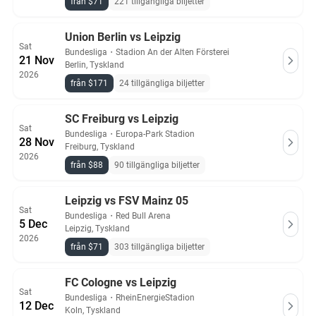
från $71
221 tillgängliga biljetter
Union Berlin vs Leipzig
Sat
Bundesliga
・
Stadion An der Alten Försterei
21 Nov
Berlin, Tyskland
2026
från $171
24 tillgängliga biljetter
SC Freiburg vs Leipzig
Sat
Bundesliga
・
Europa-Park Stadion
28 Nov
Freiburg, Tyskland
2026
från $88
90 tillgängliga biljetter
Leipzig vs FSV Mainz 05
Sat
Bundesliga
・
Red Bull Arena
5 Dec
Leipzig, Tyskland
2026
från $71
303 tillgängliga biljetter
FC Cologne vs Leipzig
Sat
Bundesliga
・
RheinEnergieStadion
12 Dec
Koln, Tyskland