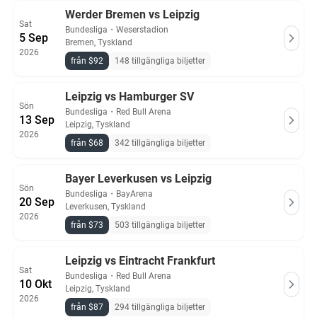
Werder Bremen vs Leipzig
Sat
Bundesliga
・
Weserstadion
5 Sep
Bremen, Tyskland
2026
från $92
148 tillgängliga biljetter
Leipzig vs Hamburger SV
Sön
Bundesliga
・
Red Bull Arena
13 Sep
Leipzig, Tyskland
2026
från $68
342 tillgängliga biljetter
Bayer Leverkusen vs Leipzig
Sön
Bundesliga
・
BayArena
20 Sep
Leverkusen, Tyskland
2026
från $73
503 tillgängliga biljetter
Leipzig vs Eintracht Frankfurt
Sat
Bundesliga
・
Red Bull Arena
10 Okt
Leipzig, Tyskland
2026
från $87
294 tillgängliga biljetter