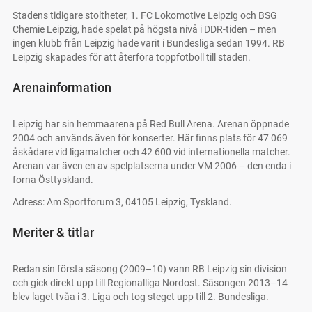
Stadens tidigare stoltheter, 1. FC Lokomotive Leipzig och BSG
Chemie Leipzig, hade spelat på högsta nivå i DDR-tiden – men
ingen klubb från Leipzig hade varit i Bundesliga sedan 1994. RB
Leipzig skapades för att återföra toppfotboll till staden.
Arenainformation
Leipzig har sin hemmaarena på Red Bull Arena. Arenan öppnade
2004 och används även för konserter. Här finns plats för 47 069
åskådare vid ligamatcher och 42 600 vid internationella matcher.
Arenan var även en av spelplatserna under VM 2006 – den enda i
forna Östtyskland.
Adress: Am Sportforum 3, 04105 Leipzig, Tyskland.
Meriter & titlar
Redan sin första säsong (2009–10) vann RB Leipzig sin division
och gick direkt upp till Regionalliga Nordost. Säsongen 2013–14
blev laget tvåa i 3. Liga och tog steget upp till 2. Bundesliga.