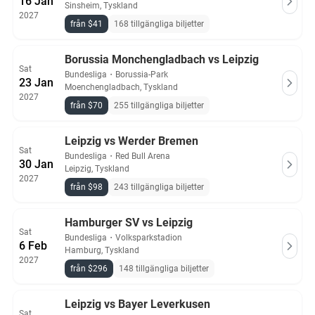
16 Jan
Sinsheim, Tyskland
2027
från $41
168 tillgängliga biljetter
Borussia Monchengladbach vs Leipzig
Sat
Bundesliga
・
Borussia-Park
23 Jan
Moenchengladbach, Tyskland
2027
från $70
255 tillgängliga biljetter
Leipzig vs Werder Bremen
Sat
Bundesliga
・
Red Bull Arena
30 Jan
Leipzig, Tyskland
2027
från $98
243 tillgängliga biljetter
Hamburger SV vs Leipzig
Sat
Bundesliga
・
Volksparkstadion
6 Feb
Hamburg, Tyskland
2027
från $296
148 tillgängliga biljetter
Leipzig vs Bayer Leverkusen
Sat