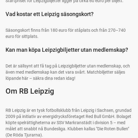
Startpriset för Leipzigbiljetter ligger på cirka 60 euro per biljett.
Vad kostar ett Leipzig säsongskort?
Säsongskort finns från 180 euro för ståplats och från 270–740
euro för sittplats.
Kan man köpa Leipzigbiljetter utan medlemskap?
Det är sällsynt att få tag på Leipzigbiljetter utan medlemskap, och
även med medlemskap kan det vara svårt. Matchbiljetter säljes
löpande här – säkra dina redan idag!
Om RB Leipzig
RB Leipzig är en tysk fotbollsklubb från Leipzig i Sachsen, grundad
2009 på initiativ av energidrycksföretaget Red Bull GmbH. Bolaget
köpte spelrättigheterna av SSV Markranstädt i division 5 – med
målet att snabbt nå Bundesliga. Klubben kallas "Die Roten Bullen"
(De Röda Tjurarna).