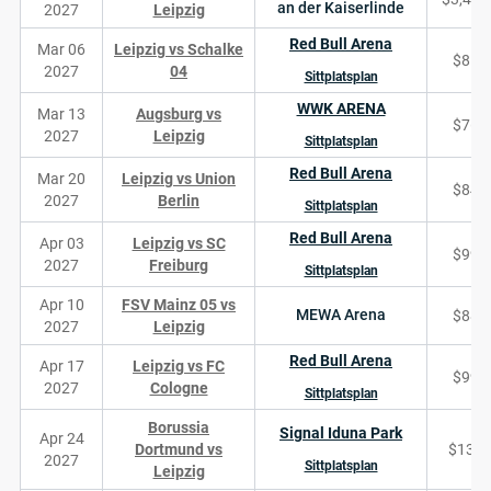
an der Kaiserlinde
2027
Leipzig
Red Bull Arena
Mar 06
Leipzig vs Schalke
$85
2027
04
Sittplatsplan
WWK ARENA
Mar 13
Augsburg vs
$76
2027
Leipzig
Sittplatsplan
Red Bull Arena
Mar 20
Leipzig vs Union
$84
2027
Berlin
Sittplatsplan
Red Bull Arena
Apr 03
Leipzig vs SC
$99
2027
Freiburg
Sittplatsplan
Apr 10
FSV Mainz 05 vs
MEWA Arena
$88
2027
Leipzig
Red Bull Arena
Apr 17
Leipzig vs FC
$99
2027
Cologne
Sittplatsplan
Borussia
Signal Iduna Park
Apr 24
Dortmund vs
$138
2027
Sittplatsplan
Leipzig