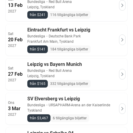
Bundesliga
・
Red Bull Arena
13 Feb
Leipzig, Tyskland
2027
från $241
116 tillgängliga biljetter
Eintracht Frankfurt vs Leipzig
Sat
Bundesliga
・
Deutsche Bank Park
20 Feb
Frankfurt Am Main, Tyskland
2027
från $141
184 tillgängliga biljetter
Leipzig vs Bayern Munich
Sat
Bundesliga
・
Red Bull Arena
27 Feb
Leipzig, Tyskland
2027
från $165
332 tillgängliga biljetter
SV Elversberg vs Leipzig
Ons
Bundesliga
・
URSAPHARM-Arena an der Kaiserlinde
3 Mar
Tyskland
2027
från $3,467
6 tillgängliga biljetter