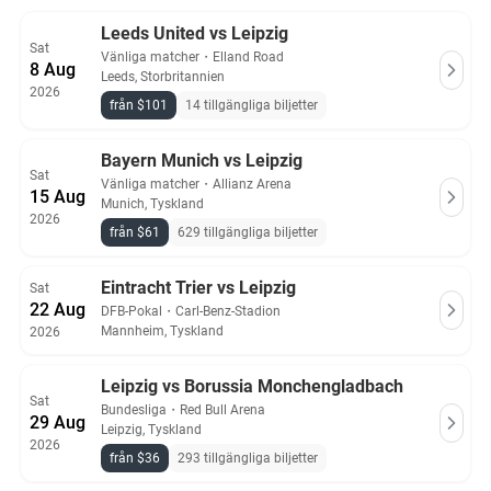
Leeds United vs Leipzig
Sat
Vänliga matcher
・
Elland Road
8 Aug
Leeds, Storbritannien
2026
från $101
14 tillgängliga biljetter
Bayern Munich vs Leipzig
Sat
Vänliga matcher
・
Allianz Arena
15 Aug
Munich, Tyskland
2026
från $61
629 tillgängliga biljetter
Eintracht Trier vs Leipzig
Sat
22 Aug
DFB-Pokal
・
Carl-Benz-Stadion
Mannheim, Tyskland
2026
Leipzig vs Borussia Monchengladbach
Sat
Bundesliga
・
Red Bull Arena
29 Aug
Leipzig, Tyskland
2026
från $36
293 tillgängliga biljetter