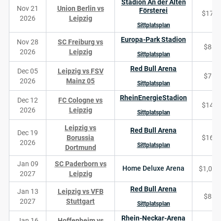
Stadion An der Alten
Nov 21
Union Berlin vs
Försterei
$171
2026
Leipzig
Sittplatsplan
Europa-Park Stadion
Nov 28
SC Freiburg vs
$88
2026
Leipzig
Sittplatsplan
Red Bull Arena
Dec 05
Leipzig vs FSV
$71
2026
Mainz 05
Sittplatsplan
RheinEnergieStadion
Dec 12
FC Cologne vs
$144
2026
Leipzig
Sittplatsplan
Leipzig vs
Red Bull Arena
Dec 19
Borussia
$165
2026
Sittplatsplan
Dortmund
Jan 09
SC Paderborn vs
Home Deluxe Arena
$1,038
2027
Leipzig
Red Bull Arena
Jan 13
Leipzig vs VFB
$83
2027
Stuttgart
Sittplatsplan
Rhein-Neckar-Arena
Jan 16
Hoffenheim vs