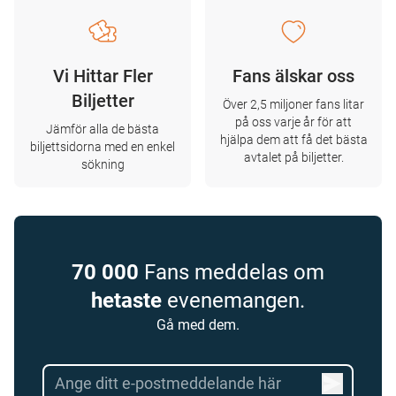
Vi Hittar Fler
Fans älskar oss
Biljetter
Över 2,5 miljoner fans litar
på oss varje år för att
Jämför alla de bästa
hjälpa dem att få det bästa
biljettsidorna med en enkel
avtalet på biljetter.
sökning
70 000
Fans meddelas om
hetaste
evenemangen.
Gå med dem.