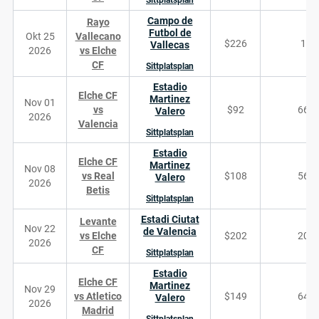
Sittplatsplan
Campo de
Rayo
Futbol de
Okt 25
Vallecano
$226
12
Vallecas
2026
vs Elche
CF
Sittplatsplan
Estadio
Elche CF
Martinez
Nov 01
vs
$92
664
Valero
2026
Valencia
Sittplatsplan
Estadio
Elche CF
Martinez
Nov 08
vs Real
$108
568
Valero
2026
Betis
Sittplatsplan
Estadi Ciutat
Levante
Nov 22
de Valencia
vs Elche
$202
206
2026
CF
Sittplatsplan
Estadio
Elche CF
Martinez
Nov 29
vs Atletico
$149
640
Valero
2026
Madrid