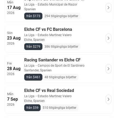
Mån
La Liga
・
Estadio Municipal de Riazor
17 Aug
Spanien
2026
från $173
294 tillgängliga biljetter
Elche CF vs FC Barcelona
Sön
La Liga
・
Estadio Martinez Valero
23 Aug
Elche, Spanien
2026
från $279
386 tillgängliga biljetter
Racing Santander vs Elche CF
Fre
La Liga
・
Campos de Sport de El Sardinero
28 Aug
Santander, Spanien
2026
från $461
48 tillgängliga biljetter
Elche CF vs Real Sociedad
Mån
La Liga
・
Estadio Martinez Valero
7 Sep
Elche, Spanien
2026
från $59
510 tillgängliga biljetter