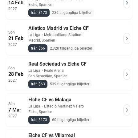
14 Feb
Elche, Spanien
2027
från $173
236 tillgängliga biljetter
Atletico Madrid vs Elche CF
Sön
La Liga
・
Metropolitano Stadium
21 Feb
Madrid, Spanien
2027
från $66
2,320 tillgängliga biljetter
Real Sociedad vs Elche CF
Sön
La Liga
・
Reale Arena
28 Feb
San Sebastian, Spanien
2027
från $63
539 tillgängliga biljetter
Elche CF vs Malaga
Sön
La Liga
・
Estadio Martinez Valero
7 Mar
Elche, Spanien
2027
från $173
60 tillgängliga biljetter
Elche CF vs Villarreal