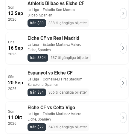
Athletic Bilbao vs Elche CF
Sön
La Liga
・
Estadio San Mames
13 Sep
Bilbao, Spanien
2026
från $80
388 tillgängliga biljetter
Elche CF vs Real Madrid
Ons
La Liga
・
Estadio Martinez Valero
16 Sep
Elche, Spanien
2026
från $304
537 tillgängliga biljetter
Espanyol vs Elche CF
Sön
La Liga
・
Cornella-El Prat Stadium
20 Sep
Barcelona, Spanien
2026
från $34
306 tillgängliga biljetter
Elche CF vs Celta Vigo
Sön
La Liga
・
Estadio Martinez Valero
11 Okt
Elche, Spanien
2026
från $72
640 tillgängliga biljetter