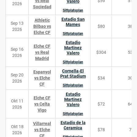
vs Real
$59
510
Valero
2026
Sociedad
Sittplatsplan
Estadio San
Athletic
Sep 13
Mames
Bilbao vs
$80
388
2026
Elche CF
Sittplatsplan
Estadio
Elche CF
Martinez
Sep 16
vs Real
$304
537
Valero
2026
Madrid
Sittplatsplan
Cornella-El
Espanyol
Sep 20
Prat Stadium
vs Elche
$34
306
2026
CF
Sittplatsplan
Estadio
Elche CF
Martinez
Okt 11
vs Celta
$72
640
Valero
2026
Vigo
Sittplatsplan
Estadio de la
Villarreal
Okt 18
Ceramica
vs Elche
$78
76
2026
CF