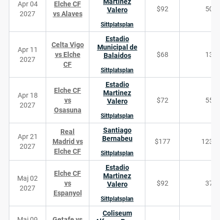
Martinez
Apr 04
Elche CF
$92
508
Valero
2027
vs Alaves
Sittplatsplan
Estadio
Celta Vigo
Municipal de
Apr 11
vs Elche
$68
130
Balaidos
2027
CF
Sittplatsplan
Estadio
Elche CF
Martinez
Apr 18
vs
$72
550
Valero
2027
Osasuna
Sittplatsplan
Santiago
Real
Apr 21
Bernabeu
Madrid vs
$177
1235
2027
Elche CF
Sittplatsplan
Estadio
Elche CF
Martinez
Maj 02
vs
$92
372
Valero
2027
Espanyol
Sittplatsplan
Coliseum
Maj 09
Getafe vs