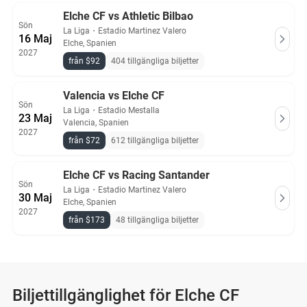
Elche CF vs Athletic Bilbao
Sön
La Liga
・
Estadio Martinez Valero
16 Maj
Elche, Spanien
2027
från $92
404 tillgängliga biljetter
Valencia vs Elche CF
Sön
La Liga
・
Estadio Mestalla
23 Maj
Valencia, Spanien
2027
från $72
612 tillgängliga biljetter
Elche CF vs Racing Santander
Sön
La Liga
・
Estadio Martinez Valero
30 Maj
Elche, Spanien
2027
från $173
48 tillgängliga biljetter
Biljettillgänglighet för Elche CF