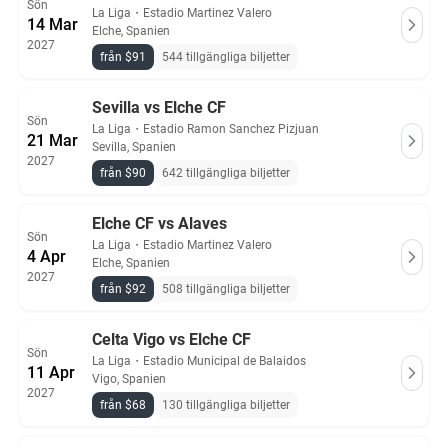
Sön
La Liga
・
Estadio Martinez Valero
14 Mar
Elche, Spanien
2027
från $91
544 tillgängliga biljetter
Sevilla vs Elche CF
Sön
La Liga
・
Estadio Ramon Sanchez Pizjuan
21 Mar
Sevilla, Spanien
2027
från $90
642 tillgängliga biljetter
Elche CF vs Alaves
Sön
La Liga
・
Estadio Martinez Valero
4 Apr
Elche, Spanien
2027
från $92
508 tillgängliga biljetter
Celta Vigo vs Elche CF
Sön
La Liga
・
Estadio Municipal de Balaidos
11 Apr
Vigo, Spanien
2027
från $68
130 tillgängliga biljetter