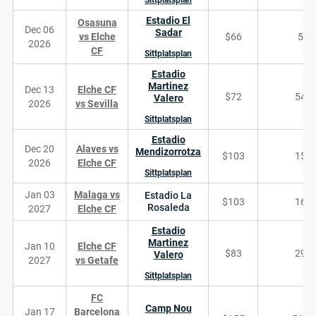
Sittplatsplan
Estadio El
Osasuna
Dec 06
Sadar
vs Elche
$66
58
2026
CF
Sittplatsplan
Estadio
Martinez
Dec 13
Elche CF
$72
542
Valero
2026
vs Sevilla
Sittplatsplan
Estadio
Dec 20
Alaves vs
Mendizorrotza
$103
154
2026
Elche CF
Sittplatsplan
Jan 03
Malaga vs
Estadio La
$103
164
Rosaleda
2027
Elche CF
Estadio
Martinez
Jan 10
Elche CF
$83
294
Valero
2027
vs Getafe
Sittplatsplan
FC
Camp Nou
Jan 17
Barcelona