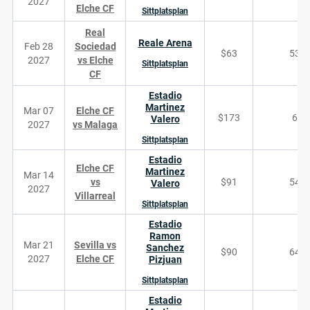
2027
Elche CF
Sittplatsplan
Real
Reale Arena
Feb 28
Sociedad
$63
539
2027
vs Elche
Sittplatsplan
CF
Estadio
Martinez
Mar 07
Elche CF
$173
60
Valero
2027
vs Malaga
Sittplatsplan
Estadio
Elche CF
Martinez
Mar 14
vs
$91
544
Valero
2027
Villarreal
Sittplatsplan
Estadio
Ramon
Mar 21
Sevilla vs
Sanchez
$90
642
2027
Elche CF
Pizjuan
Sittplatsplan
Estadio