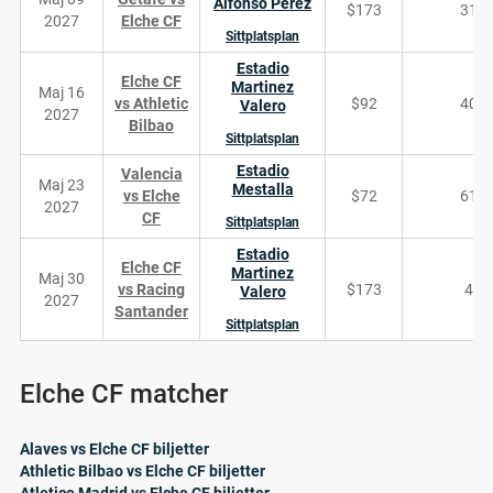
Alfonso Perez
$173
316
2027
Elche CF
Sittplatsplan
Estadio
Elche CF
Martinez
Maj 16
vs Athletic
$92
404
Valero
2027
Bilbao
Sittplatsplan
Estadio
Valencia
Maj 23
Mestalla
vs Elche
$72
612
2027
CF
Sittplatsplan
Estadio
Elche CF
Martinez
Maj 30
vs Racing
$173
48
Valero
2027
Santander
Sittplatsplan
Elche CF matcher
Alaves vs Elche CF biljetter
Athletic Bilbao vs Elche CF biljetter