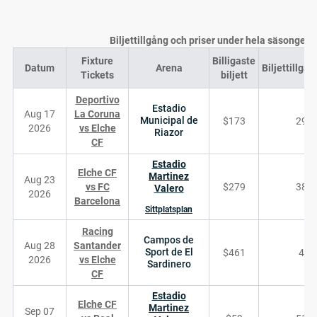
Biljettillgång och priser under hela säsongen
Fixture
Billigaste
Datum
Arena
Biljettillgän
Tickets
biljett
Deportivo
Estadio
Aug 17
La Coruna
Municipal de
$173
294
2026
vs Elche
Riazor
CF
Estadio
Elche CF
Martinez
Aug 23
vs FC
$279
386
Valero
2026
Barcelona
Sittplatsplan
Racing
Campos de
Aug 28
Santander
Sport de El
$461
48
2026
vs Elche
Sardinero
CF
Estadio
Elche CF
Martinez
Sep 07