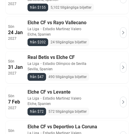
2027
från $155
5,102 tillgängliga biljetter
Elche CF vs Rayo Vallecano
Sön
La Liga
・
Estadio Martinez Valero
24 Jan
Elche, Spanien
2027
från $202
24 tillgängliga biljetter
Real Betis vs Elche CF
Sön
La Liga
・
Estadio Olímpico de Sevilla
31 Jan
Sevilla, Spanien
2027
från $47
490 tillgängliga biljetter
Elche CF vs Levante
Sön
La Liga
・
Estadio Martinez Valero
7 Feb
Elche, Spanien
2027
från $72
572 tillgängliga biljetter
Elche CF vs Deportivo La Coruna
Sön
La Liga
・
Estadio Martinez Valero