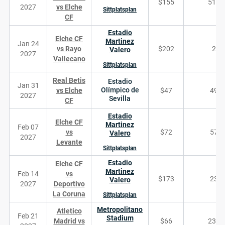
$155
5102
2027
vs Elche
Sittplatsplan
CF
Estadio
Elche CF
Martinez
Jan 24
vs Rayo
$202
24
Valero
2027
Vallecano
Sittplatsplan
Real Betis
Estadio
Jan 31
Olímpico de
vs Elche
$47
490
2027
Sevilla
CF
Estadio
Elche CF
Martinez
Feb 07
vs
$72
572
Valero
2027
Levante
Sittplatsplan
Estadio
Elche CF
Martinez
Feb 14
vs
$173
236
Valero
2027
Deportivo
La Coruna
Sittplatsplan
Metropolitano
Atletico
Feb 21
Stadium
Madrid vs
$66
2320