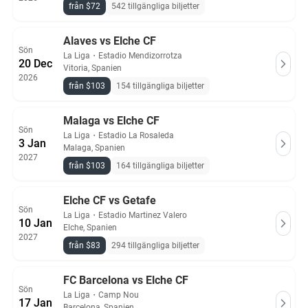
från $72
542 tillgängliga biljetter
Alaves vs Elche CF
Sön
La Liga
・
Estadio Mendizorrotza
20 Dec
Vitoria, Spanien
2026
från $103
154 tillgängliga biljetter
Malaga vs Elche CF
Sön
La Liga
・
Estadio La Rosaleda
3 Jan
Malaga, Spanien
2027
från $103
164 tillgängliga biljetter
Elche CF vs Getafe
Sön
La Liga
・
Estadio Martinez Valero
10 Jan
Elche, Spanien
2027
från $83
294 tillgängliga biljetter
FC Barcelona vs Elche CF
Sön
La Liga
・
Camp Nou
17 Jan
Barcelona, Spanien