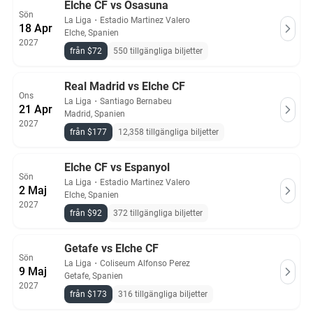
Elche CF vs Osasuna
Sön
La Liga
・
Estadio Martinez Valero
18 Apr
Elche, Spanien
2027
från $72
550 tillgängliga biljetter
Real Madrid vs Elche CF
Ons
La Liga
・
Santiago Bernabeu
21 Apr
Madrid, Spanien
2027
från $177
12,358 tillgängliga biljetter
Elche CF vs Espanyol
Sön
La Liga
・
Estadio Martinez Valero
2 Maj
Elche, Spanien
2027
från $92
372 tillgängliga biljetter
Getafe vs Elche CF
Sön
La Liga
・
Coliseum Alfonso Perez
9 Maj
Getafe, Spanien
2027
från $173
316 tillgängliga biljetter