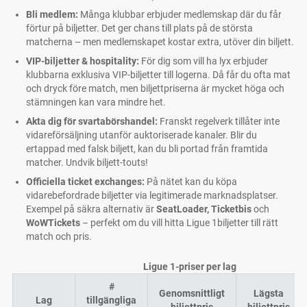
Bli medlem:
Många klubbar erbjuder medlemskap där du får
förtur på biljetter. Det ger chans till plats på de största
matcherna – men medlemskapet kostar extra, utöver din biljett.
VIP-biljetter & hospitality:
För dig som vill ha lyx erbjuder
klubbarna exklusiva VIP-biljetter till logerna. Då får du ofta mat
och dryck före match, men biljettpriserna är mycket höga och
stämningen kan vara mindre het.
Akta dig för svartabörshandel:
Franskt regelverk tillåter inte
vidareförsäljning utanför auktoriserade kanaler. Blir du
ertappad med falsk biljett, kan du bli portad från framtida
matcher. Undvik biljett-touts!
Officiella ticket exchanges:
På nätet kan du köpa
vidarebefordrade biljetter via legitimerade marknadsplatser.
Exempel på säkra alternativ är
SeatLoader, Ticketbis
och
WoWTickets
– perfekt om du vill hitta Ligue 1biljetter till rätt
match och pris.
Ligue 1-priser per lag
#
Genomsnittligt
Lägsta
Lag
tillgängliga