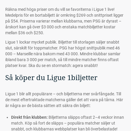
Räkna med höga priser om du vill se favoriterna i Ligue 1 live!
Medelpris för en bortabiljett är omkring $269 och snittpriset ligger
på $54. Priserna varierar mellan klubbarna, men PSG är dyrast –
årskort kan gå över $3 000 och enstaka matchbiljetter kostar
mellan $36 och $250.
Ligue 1 lockar mycket publik. Biljetter till storlagen säljer snabbt
slut, särskilt för toppmatcher. PSG har högst snittpublik med 46
000 – Marseille nära bakom med 43 000. Mindre klubbar samlar
ibland bara 3 000 per match, så till mindre matcher finns oftast
platser kvar. Ska du se en stormatch: agera snabbt!
Så köper du Ligue 1biljetter
Ligue 1 blir allt populärare – och biljetterna mer svårfångade. Till
de mest eftertraktade matcherna gäller det att vara på tårna. Här
är några av de bästa sätten att säkra din biljett:
Direkt från klubben:
Biljetterna släpps oftast 2–4 veckor innan
match. Köp så fort de släpps – populära matcher säljer ut
snabbt, och klubbarnas webbplatser kan bli överbelastade!