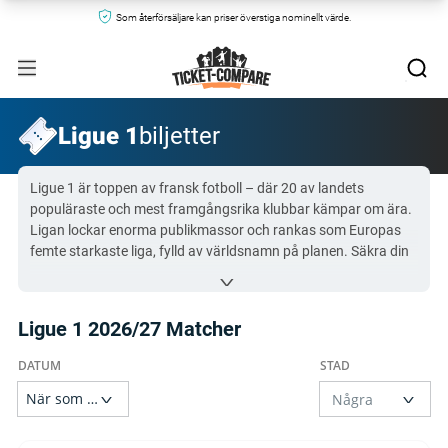
Som återförsäljare kan priser överstiga nominellt värde.
Ligue 1
biljetter
Ligue 1 är toppen av fransk fotboll – där 20 av landets
populäraste och mest framgångsrika klubbar kämpar om ära.
Ligan lockar enorma publikmassor och rankas som Europas
femte starkaste liga, fylld av världsnamn på planen. Säkra din
plats före folkstormen och jämför Ligue 1biljetter här!
Alla Ligue 1 biljetter på Ticket-Compare.com är äkta och
Ligue 1 2026/27 Matcher
kommer från förhandsgranskade säljare som erbjuder 100%
garanti.