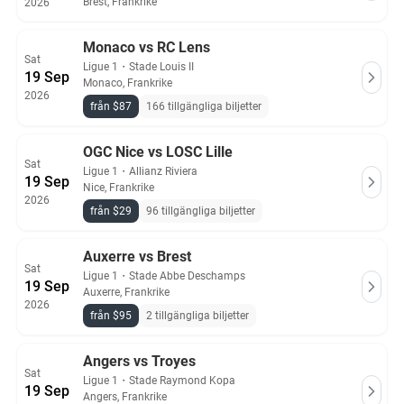
Brest, Frankrike
2026
Monaco vs RC Lens
Sat
Ligue 1
・
Stade Louis II
19 Sep
Monaco, Frankrike
2026
från $87
166 tillgängliga biljetter
OGC Nice vs LOSC Lille
Sat
Ligue 1
・
Allianz Riviera
19 Sep
Nice, Frankrike
2026
från $29
96 tillgängliga biljetter
Auxerre vs Brest
Sat
Ligue 1
・
Stade Abbe Deschamps
19 Sep
Auxerre, Frankrike
2026
från $95
2 tillgängliga biljetter
Angers vs Troyes
Sat
Ligue 1
・
Stade Raymond Kopa
19 Sep
Angers, Frankrike