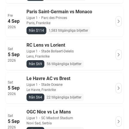
Paris Saint-Germain vs Monaco
Fre
Ligue 1
・
Parc des Princes
4 Sep
Paris, Frankrike
2026
från $114
1,583 tillgängliga biljetter
RC Lens vs Lorient
Sat
Ligue 1
・
Stade Bollaert-Delelis
5 Sep
Lens, Frankrike
2026
från $69
56 tillgängliga biljetter
Le Havre AC vs Brest
Sat
Ligue 1
・
Stade Oceane
5 Sep
Le Havre, Frankrike
2026
från $64
22 tillgängliga biljetter
OGC Nice vs Le Mans
Sat
Ligue 1
・
SC Mladost Stadium
5 Sep
Novi Sad, Serbia
2026