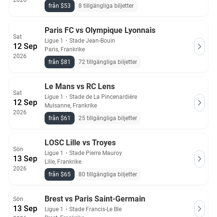
2026
från $53
8 tillgängliga biljetter
Paris FC vs Olympique Lyonnais
Sat
Ligue 1
・
Stade Jean-Bouin
12 Sep
Paris, Frankrike
2026
från $81
72 tillgängliga biljetter
Le Mans vs RC Lens
Sat
Ligue 1
・
Stade de La Pincenardière
12 Sep
Mulsanne, Frankrike
2026
från $61
25 tillgängliga biljetter
LOSC Lille vs Troyes
Sön
Ligue 1
・
Stade Pierre Mauroy
13 Sep
Lille, Frankrike
2026
från $65
80 tillgängliga biljetter
Brest vs Paris Saint-Germain
Sön
13 Sep
Ligue 1
・
Stade Francis-Le Ble