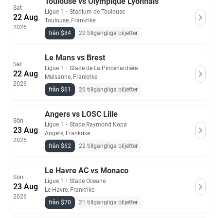
Toulouse vs Olympique Lyonnais
Sat
Ligue 1
・
Stadium de Toulouse
22 Aug
Toulouse, Frankrike
2026
från $84
22 tillgängliga biljetter
Le Mans vs Brest
Sat
Ligue 1
・
Stade de La Pincenardière
22 Aug
Mulsanne, Frankrike
2026
från $61
26 tillgängliga biljetter
Angers vs LOSC Lille
Sön
Ligue 1
・
Stade Raymond Kopa
23 Aug
Angers, Frankrike
2026
från $62
22 tillgängliga biljetter
Le Havre AC vs Monaco
Sön
Ligue 1
・
Stade Oceane
23 Aug
Le Havre, Frankrike
2026
från $70
21 tillgängliga biljetter