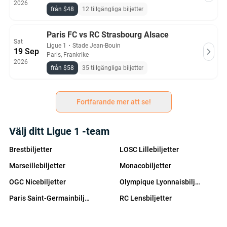
2026
från $48
12 tillgängliga biljetter
Paris FC vs RC Strasbourg Alsace
Sat
Ligue 1
・
Stade Jean-Bouin
19 Sep
Paris, Frankrike
2026
från $58
35 tillgängliga biljetter
Fortfarande mer att se!
Välj ditt Ligue 1 -team
Brestbiljetter
LOSC Lillebiljetter
Marseillebiljetter
Monacobiljetter
OGC Nicebiljetter
Olympique Lyonnaisbiljetter
Paris Saint-Germainbiljetter
RC Lensbiljetter
Stade Rennaisbiljetter