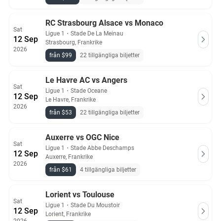
RC Strasbourg Alsace vs Monaco
Sat
Ligue 1
・
Stade De La Meinau
12 Sep
Strasbourg, Frankrike
2026
från $99
22 tillgängliga biljetter
Le Havre AC vs Angers
Sat
Ligue 1
・
Stade Oceane
12 Sep
Le Havre, Frankrike
2026
från $53
22 tillgängliga biljetter
Auxerre vs OGC Nice
Sat
Ligue 1
・
Stade Abbe Deschamps
12 Sep
Auxerre, Frankrike
2026
från $61
4 tillgängliga biljetter
Lorient vs Toulouse
Sat
Ligue 1
・
Stade Du Moustoir
12 Sep
Lorient, Frankrike