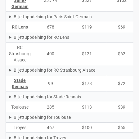
Saint-
25,774
$327
$102
Germain
Biljettuppdelning för Paris Saint-Germain
RC Lens
678
$119
$69
Biljettuppdelning för RC Lens
RC
Strasbourg
400
$121
$62
Alsace
Biljettuppdelning för RC Strasbourg Alsace
Stade
99
$178
$72
Rennais
Biljettuppdelning för Stade Rennais
Toulouse
285
$113
$39
Biljettuppdelning för Toulouse
Troyes
467
$100
$65
Biljettuppdelning för Troyes