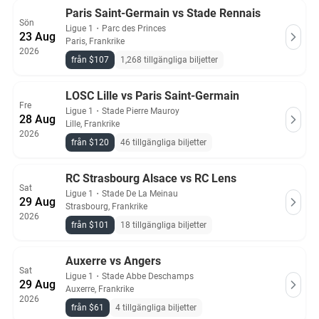
Paris Saint-Germain vs Stade Rennais
Sön
Ligue 1
・
Parc des Princes
23 Aug
Paris, Frankrike
2026
från $107
1,268 tillgängliga biljetter
LOSC Lille vs Paris Saint-Germain
Fre
Ligue 1
・
Stade Pierre Mauroy
28 Aug
Lille, Frankrike
2026
från $120
46 tillgängliga biljetter
RC Strasbourg Alsace vs RC Lens
Sat
Ligue 1
・
Stade De La Meinau
29 Aug
Strasbourg, Frankrike
2026
från $101
18 tillgängliga biljetter
Auxerre vs Angers
Sat
Ligue 1
・
Stade Abbe Deschamps
29 Aug
Auxerre, Frankrike
2026
från $61
4 tillgängliga biljetter