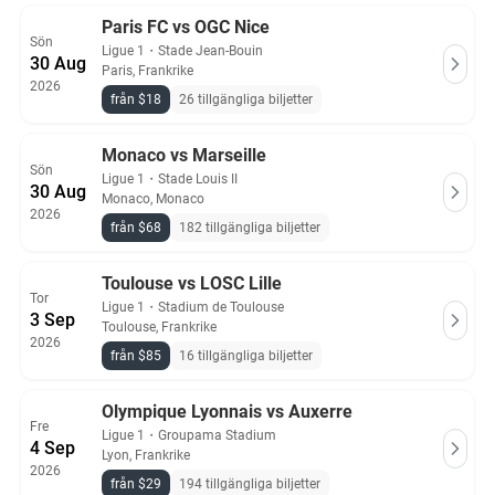
Paris FC vs OGC Nice
Sön
Ligue 1
・
Stade Jean-Bouin
30 Aug
Paris, Frankrike
2026
från $18
26 tillgängliga biljetter
Monaco vs Marseille
Sön
Ligue 1
・
Stade Louis II
30 Aug
Monaco, Monaco
2026
från $68
182 tillgängliga biljetter
Toulouse vs LOSC Lille
Tor
Ligue 1
・
Stadium de Toulouse
3 Sep
Toulouse, Frankrike
2026
från $85
16 tillgängliga biljetter
Olympique Lyonnais vs Auxerre
Fre
Ligue 1
・
Groupama Stadium
4 Sep
Lyon, Frankrike
2026
från $29
194 tillgängliga biljetter