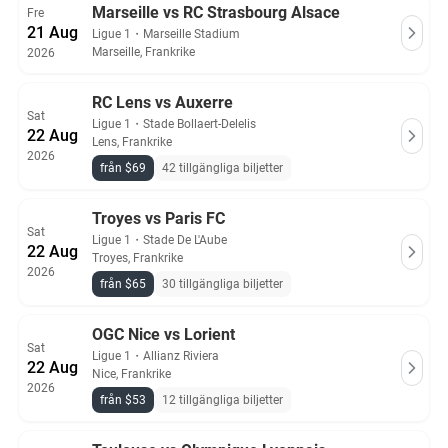
Marseille vs RC Strasbourg Alsace
Fre
21 Aug
Ligue 1
・
Marseille Stadium
Marseille, Frankrike
2026
RC Lens vs Auxerre
Sat
Ligue 1
・
Stade Bollaert-Delelis
22 Aug
Lens, Frankrike
2026
från $69
42 tillgängliga biljetter
Troyes vs Paris FC
Sat
Ligue 1
・
Stade De L'Aube
22 Aug
Troyes, Frankrike
2026
från $65
30 tillgängliga biljetter
OGC Nice vs Lorient
Sat
Ligue 1
・
Allianz Riviera
22 Aug
Nice, Frankrike
2026
från $53
12 tillgängliga biljetter