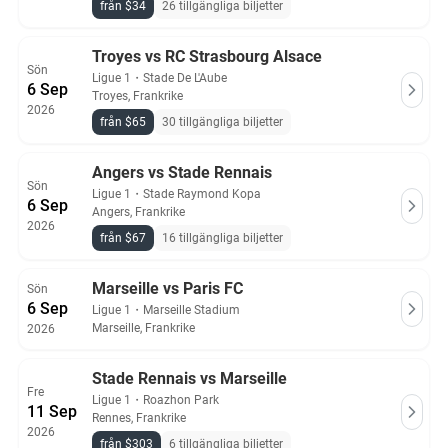
från $34
26 tillgängliga biljetter
Troyes vs RC Strasbourg Alsace
Sön
Ligue 1
・
Stade De L'Aube
6 Sep
Troyes, Frankrike
2026
från $65
30 tillgängliga biljetter
Angers vs Stade Rennais
Sön
Ligue 1
・
Stade Raymond Kopa
6 Sep
Angers, Frankrike
2026
från $67
16 tillgängliga biljetter
Marseille vs Paris FC
Sön
6 Sep
Ligue 1
・
Marseille Stadium
Marseille, Frankrike
2026
Stade Rennais vs Marseille
Fre
Ligue 1
・
Roazhon Park
11 Sep
Rennes, Frankrike
2026
från $303
6 tillgängliga biljetter