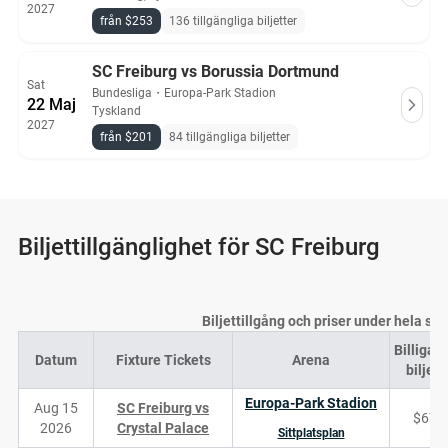
2027
från $253
136 tillgängliga biljetter
SC Freiburg vs Borussia Dortmund
Sat
Bundesliga
・
Europa-Park Stadion
22 Maj
Tyskland
2027
från $201
84 tillgängliga biljetter
Biljettillgänglighet för SC Freiburg
Biljettillgång och priser under hela s
Billigas
Datum
Fixture Tickets
Arena
biljett
Europa-Park Stadion
Aug 15
SC Freiburg vs
$67
2026
Crystal Palace
Sittplatsplan