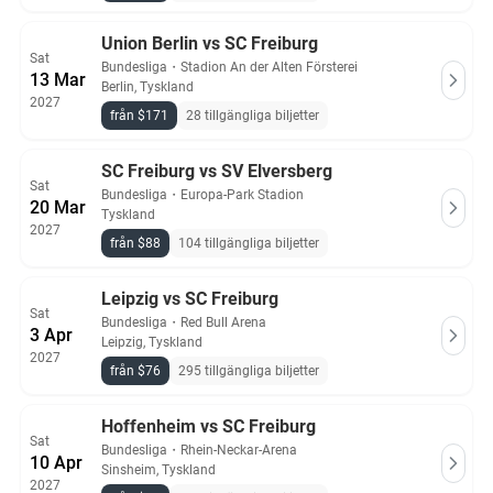
Union Berlin vs SC Freiburg
Sat
Bundesliga
・
Stadion An der Alten Försterei
13 Mar
Berlin, Tyskland
2027
från $171
28 tillgängliga biljetter
SC Freiburg vs SV Elversberg
Sat
Bundesliga
・
Europa-Park Stadion
20 Mar
Tyskland
2027
från $88
104 tillgängliga biljetter
Leipzig vs SC Freiburg
Sat
Bundesliga
・
Red Bull Arena
3 Apr
Leipzig, Tyskland
2027
från $76
295 tillgängliga biljetter
Hoffenheim vs SC Freiburg
Sat
Bundesliga
・
Rhein-Neckar-Arena
10 Apr
Sinsheim, Tyskland
2027