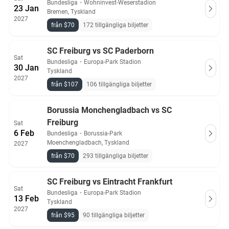
Bundesliga
・
Wohninvest-Weserstadion
23 Jan
Bremen, Tyskland
2027
från $70
172 tillgängliga biljetter
SC Freiburg vs SC Paderborn
Sat
Bundesliga
・
Europa-Park Stadion
30 Jan
Tyskland
2027
från $107
106 tillgängliga biljetter
Borussia Monchengladbach vs SC
Freiburg
Sat
6 Feb
Bundesliga
・
Borussia-Park
Moenchengladbach, Tyskland
2027
från $70
293 tillgängliga biljetter
SC Freiburg vs Eintracht Frankfurt
Sat
Bundesliga
・
Europa-Park Stadion
13 Feb
Tyskland
2027
från $95
90 tillgängliga biljetter