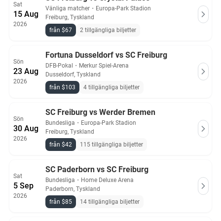
Sat
Vänliga matcher
・
Europa-Park Stadion
15 Aug
Freiburg, Tyskland
2026
från $67
2 tillgängliga biljetter
Fortuna Dusseldorf vs SC Freiburg
Sön
DFB-Pokal
・
Merkur Spiel-Arena
23 Aug
Dusseldorf, Tyskland
2026
från $103
4 tillgängliga biljetter
SC Freiburg vs Werder Bremen
Sön
Bundesliga
・
Europa-Park Stadion
30 Aug
Freiburg, Tyskland
2026
från $42
115 tillgängliga biljetter
SC Paderborn vs SC Freiburg
Sat
Bundesliga
・
Home Deluxe Arena
5 Sep
Paderborn, Tyskland
2026
från $85
14 tillgängliga biljetter