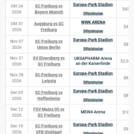
Europa-Park Stadion
Okt 24
SC Freiburg vs
$439
2026
Bayern Munich
Sittplatsplan
WWK ARENA
Okt 31
Augsburg vs SC
$45
2026
Freiburg
Sittplatsplan
Europa-Park Stadion
Nov 07
SC Freiburg vs
$88
2026
Union Berlin
Sittplatsplan
Nov 21
SV Elversberg vs
URSAPHARM-Arena
$2,970
an der Kaiserlinde
2026
SC Freiburg
Europa-Park Stadion
Nov 28
SC Freiburg vs
$88
2026
Leipzig
Sittplatsplan
Europa-Park Stadion
Dec 05
SC Freiburg vs
$88
2026
Hoffenheim
Sittplatsplan
Dec 12
FSV Mainz 05 vs
MEWA Arena
$104
2026
SC Freiburg
Europa-Park Stadion
Dec 19
SC Freiburg vs
$95
2026
VFB Stuttgart
Sittplatsplan