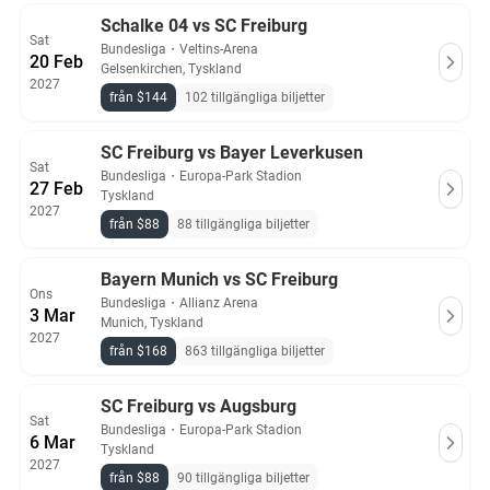
Schalke 04 vs SC Freiburg
Sat
Bundesliga
・
Veltins-Arena
20 Feb
Gelsenkirchen, Tyskland
2027
från $144
102 tillgängliga biljetter
SC Freiburg vs Bayer Leverkusen
Sat
Bundesliga
・
Europa-Park Stadion
27 Feb
Tyskland
2027
från $88
88 tillgängliga biljetter
Bayern Munich vs SC Freiburg
Ons
Bundesliga
・
Allianz Arena
3 Mar
Munich, Tyskland
2027
från $168
863 tillgängliga biljetter
SC Freiburg vs Augsburg
Sat
Bundesliga
・
Europa-Park Stadion
6 Mar
Tyskland
2027
från $88
90 tillgängliga biljetter