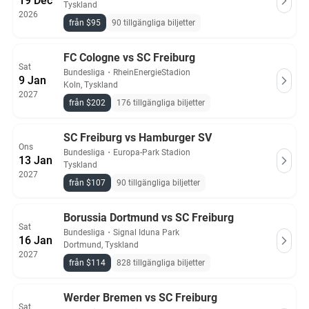
19 Dec
Tyskland
2026
från $95
90 tillgängliga biljetter
FC Cologne vs SC Freiburg
Sat
Bundesliga
・
RheinEnergieStadion
9 Jan
Koln, Tyskland
2027
från $202
176 tillgängliga biljetter
SC Freiburg vs Hamburger SV
Ons
Bundesliga
・
Europa-Park Stadion
13 Jan
Tyskland
2027
från $107
90 tillgängliga biljetter
Borussia Dortmund vs SC Freiburg
Sat
Bundesliga
・
Signal Iduna Park
16 Jan
Dortmund, Tyskland
2027
från $114
828 tillgängliga biljetter
Werder Bremen vs SC Freiburg
Sat