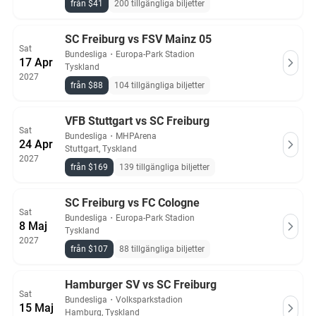
från $41
200 tillgängliga biljetter
SC Freiburg vs FSV Mainz 05
Sat
Bundesliga
・
Europa-Park Stadion
17 Apr
Tyskland
2027
från $88
104 tillgängliga biljetter
VFB Stuttgart vs SC Freiburg
Sat
Bundesliga
・
MHPArena
24 Apr
Stuttgart, Tyskland
2027
från $169
139 tillgängliga biljetter
SC Freiburg vs FC Cologne
Sat
Bundesliga
・
Europa-Park Stadion
8 Maj
Tyskland
2027
från $107
88 tillgängliga biljetter
Hamburger SV vs SC Freiburg
Sat
Bundesliga
・
Volksparkstadion
15 Maj
Hamburg, Tyskland