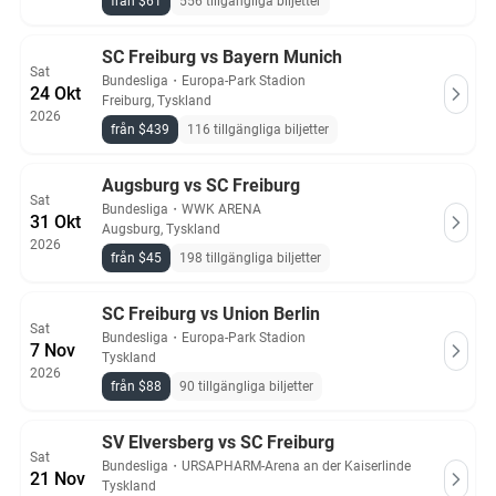
från $61
556 tillgängliga biljetter
SC Freiburg vs Bayern Munich
Sat
Bundesliga
・
Europa-Park Stadion
24 Okt
Freiburg, Tyskland
2026
från $439
116 tillgängliga biljetter
Augsburg vs SC Freiburg
Sat
Bundesliga
・
WWK ARENA
31 Okt
Augsburg, Tyskland
2026
från $45
198 tillgängliga biljetter
SC Freiburg vs Union Berlin
Sat
Bundesliga
・
Europa-Park Stadion
7 Nov
Tyskland
2026
från $88
90 tillgängliga biljetter
SV Elversberg vs SC Freiburg
Sat
Bundesliga
・
URSAPHARM-Arena an der Kaiserlinde
21 Nov
Tyskland