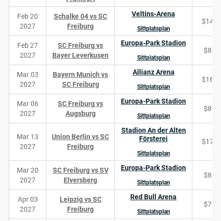
Veltins-Arena
Feb 20
Schalke 04 vs SC
$144
2027
Freiburg
Sittplatsplan
Europa-Park Stadion
Feb 27
SC Freiburg vs
$88
2027
Bayer Leverkusen
Sittplatsplan
Allianz Arena
Mar 03
Bayern Munich vs
$168
2027
SC Freiburg
Sittplatsplan
Europa-Park Stadion
Mar 06
SC Freiburg vs
$88
2027
Augsburg
Sittplatsplan
Stadion An der Alten
Mar 13
Union Berlin vs SC
Försterei
$171
2027
Freiburg
Sittplatsplan
Europa-Park Stadion
Mar 20
SC Freiburg vs SV
$88
2027
Elversberg
Sittplatsplan
Red Bull Arena
Apr 03
Leipzig vs SC
$76
2027
Freiburg
Sittplatsplan