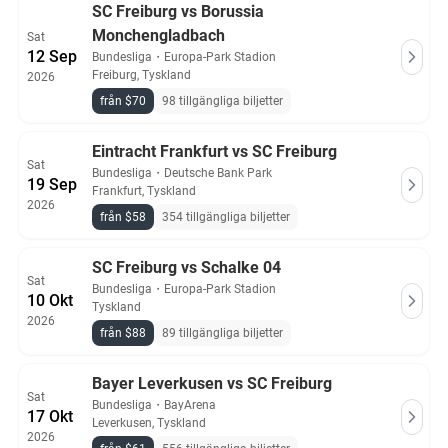
SC Freiburg vs Borussia
Monchengladbach
Sat
12 Sep
Bundesliga
・
Europa-Park Stadion
Freiburg, Tyskland
2026
från $70
98 tillgängliga biljetter
Eintracht Frankfurt vs SC Freiburg
Sat
Bundesliga
・
Deutsche Bank Park
19 Sep
Frankfurt, Tyskland
2026
från $58
354 tillgängliga biljetter
SC Freiburg vs Schalke 04
Sat
Bundesliga
・
Europa-Park Stadion
10 Okt
Tyskland
2026
från $88
89 tillgängliga biljetter
Bayer Leverkusen vs SC Freiburg
Sat
Bundesliga
・
BayArena
17 Okt
Leverkusen, Tyskland
2026