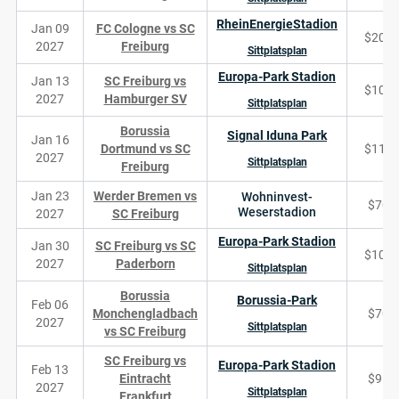
RheinEnergieStadion
Jan 09
FC Cologne vs SC
$202
2027
Freiburg
Sittplatsplan
Europa-Park Stadion
Jan 13
SC Freiburg vs
$107
2027
Hamburger SV
Sittplatsplan
Borussia
Signal Iduna Park
Jan 16
Dortmund vs SC
$114
2027
Sittplatsplan
Freiburg
Jan 23
Werder Bremen vs
Wohninvest-
$70
Weserstadion
2027
SC Freiburg
Europa-Park Stadion
Jan 30
SC Freiburg vs SC
$107
2027
Paderborn
Sittplatsplan
Borussia
Borussia-Park
Feb 06
Monchengladbach
$70
2027
Sittplatsplan
vs SC Freiburg
SC Freiburg vs
Europa-Park Stadion
Feb 13
Eintracht
$95
2027
Sittplatsplan
Frankfurt