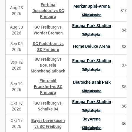
Fortuna
Merkur Spiel-Arena
Aug 23
Dusseldorf vs SC
$103
2026
Sittplatsplan
Freiburg
Europa-Park Stadion
Aug 30
SC Freiburg vs
$42
2026
Werder Bremen
Sittplatsplan
Sep 05
SC Paderborn vs
Home Deluxe Arena
$85
2026
SC Freiburg
SC Freiburg vs
Europa-Park Stadion
Sep 12
Borussia
$70
2026
Sittplatsplan
Monchengladbach
Eintracht
Deutsche Bank Park
Sep 19
Frankfurt vs SC
$58
2026
Sittplatsplan
Freiburg
Europa-Park Stadion
Okt 10
SC Freiburg vs
$88
2026
Schalke 04
Sittplatsplan
BayArena
Okt 17
Bayer Leverkusen
$61
2026
vs SC Freiburg
Sittplatsplan