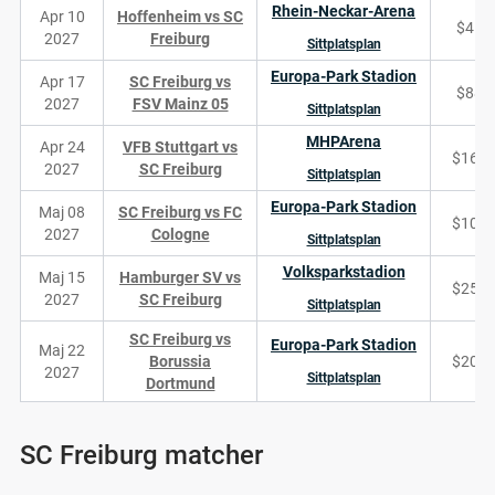
Rhein-Neckar-Arena
Apr 10
Hoffenheim vs SC
$41
2027
Freiburg
Sittplatsplan
Europa-Park Stadion
Apr 17
SC Freiburg vs
$88
2027
FSV Mainz 05
Sittplatsplan
MHPArena
Apr 24
VFB Stuttgart vs
$169
2027
SC Freiburg
Sittplatsplan
Europa-Park Stadion
Maj 08
SC Freiburg vs FC
$107
2027
Cologne
Sittplatsplan
Volksparkstadion
Maj 15
Hamburger SV vs
$253
2027
SC Freiburg
Sittplatsplan
SC Freiburg vs
Europa-Park Stadion
Maj 22
Borussia
$201
2027
Sittplatsplan
Dortmund
SC Freiburg matcher