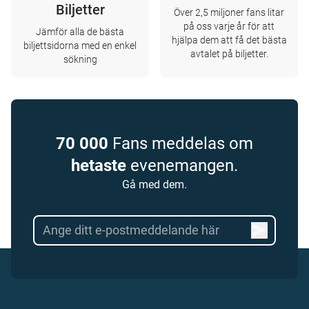
Biljetter
Över 2,5 miljoner fans litar
på oss varje år för att
Jämför alla de bästa
hjälpa dem att få det bästa
biljettsidorna med en enkel
avtalet på biljetter.
sökning
70 000
Fans meddelas om
hetaste
evenemangen.
Gå med dem.