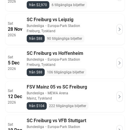
2026
från $2,970
6 tillgängliga biljetter
SC Freiburg vs Leipzig
Sat
Bundesliga
・
Europa-Park Stadion
28 Nov
Freiburg, Tyskland
2026
från $88
90 tillgängliga biljetter
SC Freiburg vs Hoffenheim
Sat
Bundesliga
・
Europa-Park Stadion
5 Dec
Freiburg, Tyskland
2026
från $88
106 tillgängliga biljetter
FSV Mainz 05 vs SC Freiburg
Sat
Bundesliga
・
MEWA Arena
12 Dec
Mainz, Tyskland
2026
från $104
222 tillgängliga biljetter
SC Freiburg vs VFB Stuttgart
Sat
Bundesliga
・
Europa-Park Stadion