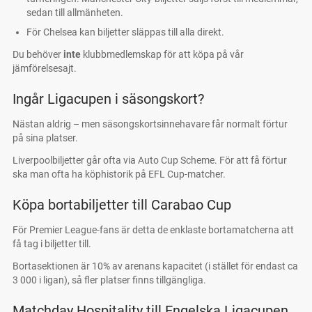
sedan till allmänheten.
För Chelsea kan biljetter släppas till alla direkt.
Du behöver
inte
klubbmedlemskap för att köpa på vår
jämförelsesajt.
Ingår Ligacupen i säsongskort?
Nästan aldrig – men säsongskortsinnehavare får normalt förtur
på sina platser.
Liverpoolbiljetter går ofta via Auto Cup Scheme. För att få förtur
ska man ofta ha köphistorik på EFL Cup-matcher.
Köpa bortabiljetter till Carabao Cup
För Premier League-fans är detta de enklaste bortamatcherna att
få tag i biljetter till.
Bortasektionen är 10% av arenans kapacitet (i stället för endast ca
3 000 i ligan), så fler platser finns tillgängliga.
Matchday Hospitality till Engelska Ligacupen