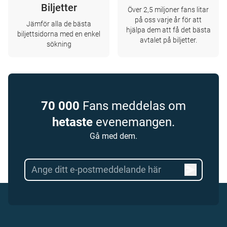
Biljetter
Över 2,5 miljoner fans litar
på oss varje år för att
Jämför alla de bästa
hjälpa dem att få det bästa
biljettsidorna med en enkel
avtalet på biljetter.
sökning
70 000
Fans meddelas om
hetaste
evenemangen.
Gå med dem.