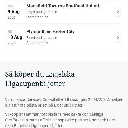
Mansfield Town vs Sheffield United
Sön
Sheffield Wednesdaybiljetter
Southamptonbiljetter
9 Aug
Engelska Ligacupen
Stoke Citybiljetter
Swansea Citybiljetter
Storbritannien
2026
Watfordbiljetter
West Bromwich Albionbiljetter
Plymouth vs Exeter City
Mån
West Ham Unitedbiljetter
Wolvesbiljetter
10 Aug
Engelska Ligacupen
Storbritannien
2026
Så köper du Engelska
Ligacupenbiljetter
Vill du köpa Carabao Cup-biljetter till säsongen 2024/25? Vi hjälper
dig att hitta bästa priset på Ligacup-biljetter.
Vi kopplar samman fotbollsfans med säkra och pålitliga
återförsäljare samt officiella hospitality-partners, som erbjuder
äkta Engelska Ligacupenbiljetter.