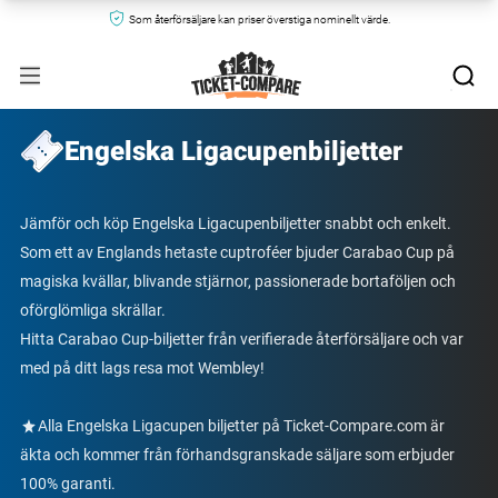
Som återförsäljare kan priser överstiga nominellt värde.
Engelska Ligacupenbiljetter
Jämför och köp Engelska Ligacupenbiljetter snabbt och enkelt.
Som ett av Englands hetaste cuptroféer bjuder Carabao Cup på
magiska kvällar, blivande stjärnor, passionerade bortaföljen och
oförglömliga skrällar.
Hitta Carabao Cup-biljetter från verifierade återförsäljare och var
med på ditt lags resa mot Wembley!
Alla Engelska Ligacupen biljetter på Ticket-Compare.com är
äkta och kommer från förhandsgranskade säljare som erbjuder
100% garanti.