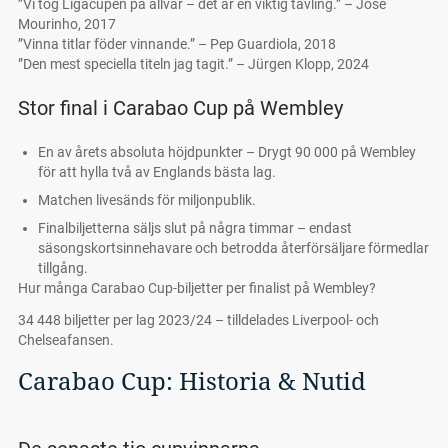
”Vi tog Ligacupen på allvar – det är en viktig tävling.” – José
Mourinho, 2017
”Vinna titlar föder vinnande.” – Pep Guardiola, 2018
”Den mest speciella titeln jag tagit.” – Jürgen Klopp, 2024
Stor final i Carabao Cup på Wembley
En av årets absoluta höjdpunkter – Drygt 90 000 på Wembley
för att hylla två av Englands bästa lag.
Matchen livesänds för miljonpublik.
Finalbiljetterna säljs slut på några timmar – endast
säsongskortsinnehavare och betrodda återförsäljare förmedlar
tillgång.
Hur många Carabao Cup-biljetter per finalist på Wembley?
34 448 biljetter per lag 2023/24 – tilldelades Liverpool- och
Chelseafansen.
Carabao Cup: Historia & Nutid