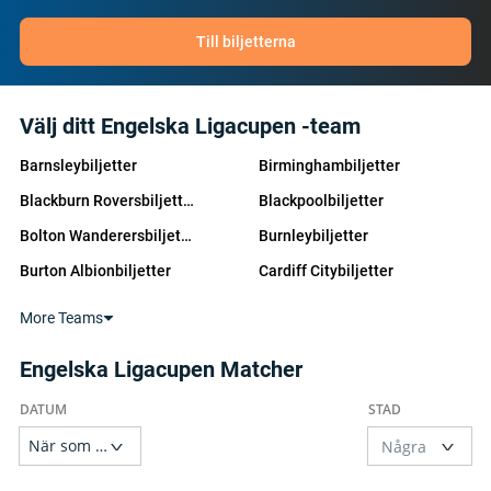
Till biljetterna
Välj ditt Engelska Ligacupen -team
Barnsleybiljetter
Birminghambiljetter
Blackburn Roversbiljetter
Blackpoolbiljetter
Bolton Wanderersbiljetter
Burnleybiljetter
Burton Albionbiljetter
Cardiff Citybiljetter
Charlton Athleticbiljetter
Derby Countybiljetter
More Teams
Huddersfieldbiljetter
Leicester Citybiljetter
Engelska Ligacupen Matcher
Lutonbiljetter
Middlesbroughbiljetter
Millwallbiljetter
Norwich Citybiljetter
Peterborough Unitedbiljetter
Queens Park Rangersbiljetter
Reading FCbiljetter
Sheffield Unitedbiljetter