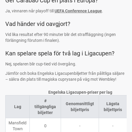
Ger Carabao Cup en plats i Europa?
Ja, vinnaren når playoff till
UEFA Conference League
.
Vad händer vid oavgjort?
Vid lika resultat efter 90 minuter blir det straffläggning (ingen
förlängning förutom i finalen).
Kan spelare spela för två lag i Ligacupen?
Nej, spelaren blir cup-tied vid övergång.
Jämför och boka Engelska Ligacupenbiljetter från pålitliga säljare
– säkra din plats till magiska cuprysare på väg mot Wembley!
Engelska Ligacupen-priser per lag
#
Genomsnittligt
Lägsta
Lag
tillgängliga
biljettpris
biljettpris
biljetter
Mansfield
0
-
-
Town