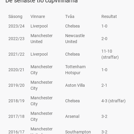
De senaste tio cupvinnarna
Säsong
Vinnare
Tvåa
Resultat
2023/24
Liverpool
Chelsea
1-0
Manchester
Newcastle
2022/23
2-0
United
United
11-10
2021/22
Liverpool
Chelsea
(straffar)
Manchester
Tottenham
2020/21
1-0
City
Hotspur
Manchester
2019/20
Aston Villa
2-1
City
Manchester
2018/19
Chelsea
4-3 (straffar)
City
Manchester
2017/18
Arsenal
3-2
City
Manchester
2016/17
Southampton
3-2