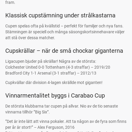
fram.
Klassisk cupstämning under strålkastarna
Cupen spelas ofta på kvällstid – perfekt för familjer och nya fans.
Stämningen är speciell och många säsongskortsinnehavare väljer
att stå över dessa matcher.
Cupskrällar – när de små chockar giganterna
Ligacupen bjuder på skrällar! Några av de största:
Colchester United 0-0 Tottenham (4-3 straffar) – 2019/20
Bradford City 1-1 Arsenal (3-1 straffar) – 2012/13
Cupkvällar där division 4-lagen skrällde mot giganten!
Vinnarmentalitet byggs i Carabao Cup
De största klubbarna tar cupen på allvar. Nio av de tio senaste
vinnarna tillhör ”Big Six”.
”Det är inte lätt att vinna pokaler. Att ta någon av de fyra som finns
per år är stort!” – Alex Ferguson, 2016