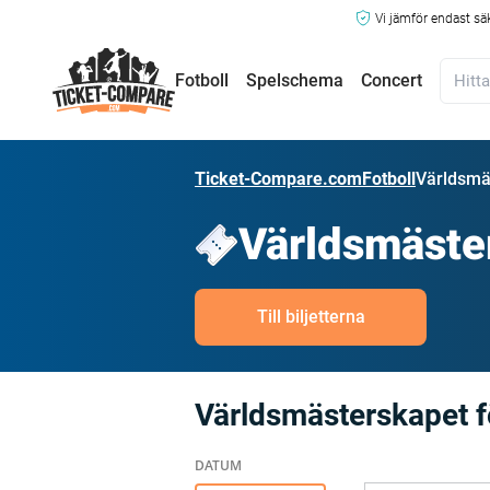
Vi jämför endast sä
Fotboll
Spelschema
Concert
Ticket-Compare.com
Fotboll
Världsmäs
Världsmäster
Till biljetterna
Världsmästerskapet f