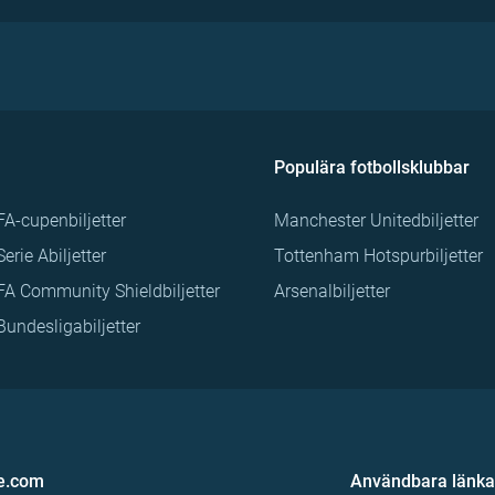
Populära fotbollsklubbar
FA-cupenbiljetter
Manchester Unitedbiljetter
Serie Abiljetter
Tottenham Hotspurbiljetter
FA Community Shieldbiljetter
Arsenalbiljetter
Bundesligabiljetter
e.com
Användbara länka