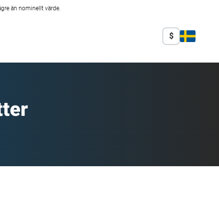
ägre än nominellt värde.
$
tter