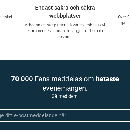
Endast säkra och säkra
webbplatser
n enkel
Över 2,
hjälpa
Vi bedömer integriteten på varje webbplats vi
rekommenderar innan du lägger till dem i din
sökning.
70 000
Fans meddelas om
hetaste
evenemangen.
Gå med dem.