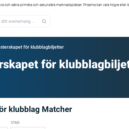
kra och säkra primära och sekundära marknadsplatser. Priserna kan vara högre eller l
terskapet för klubblagbiljetter
skapet för klubblagbilje
ör klubblag Matcher