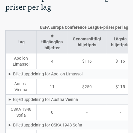
priser per lag
UEFA Europa Conference League-priser per lag
#
Genomsnittligt
Lägsta
Lag
tillgängliga
biljettpris
biljettpris
biljetter
Apollon
4
$116
$116
Limassol
Biljettuppdelning för Apollon Limassol
Austria
11
$250
$115
Vienna
Biljettuppdelning för Austria Vienna
CSKA 1948
0
-
-
Sofia
Biljettuppdelning för CSKA 1948 Sofia