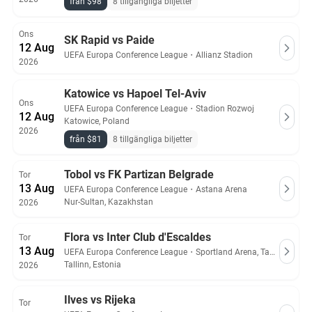
från $98
8 tillgängliga biljetter
Ons
SK Rapid vs Paide
12 Aug
UEFA Europa Conference League
・
Allianz Stadion
2026
Katowice vs Hapoel Tel-Aviv
Ons
UEFA Europa Conference League
・
Stadion Rozwoj
12 Aug
Katowice, Poland
2026
från $81
8 tillgängliga biljetter
Tobol vs FK Partizan Belgrade
Tor
13 Aug
UEFA Europa Conference League
・
Astana Arena
Nur-Sultan, Kazakhstan
2026
Flora vs Inter Club d'Escaldes
Tor
13 Aug
UEFA Europa Conference League
・
Sportland Arena, Tallinn
Tallinn, Estonia
2026
Ilves vs Rijeka
Tor