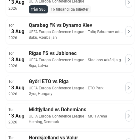
13 Aug
UEFA Europa Conference League
2026
från $86
16 tillgängliga biljetter
Qarabag FK vs Dynamo Kiev
Tor
13 Aug
UEFA Europa Conference League
・
Tofiq Bəhramov adına Respublika stadionu (Bakı (Baku))
Baku, Azerbaijan
2026
Rīgas FS vs Jablonec
Tor
13 Aug
UEFA Europa Conference League
・
Stadions Arkādija grass
Riga, Latvia
2026
Győri ETO vs Riga
Tor
13 Aug
UEFA Europa Conference League
・
ETO Park
Gyor, Hungary
2026
Midtjylland vs Bohemians
Tor
13 Aug
UEFA Europa Conference League
・
MCH Arena
Herning, Denmark
2026
Nordsjælland vs Valur
Tor