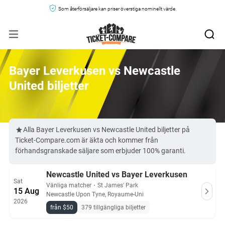
Som återförsäljare kan priser överstiga nominellt värde.
Bayer Leverkusen vs Newcastle
United biljetter
Alla Bayer Leverkusen vs Newcastle United biljetter på
Ticket-Compare.com är äkta och kommer från
förhandsgranskade säljare som erbjuder 100% garanti.
Newcastle United vs Bayer Leverkusen
Sat
Vänliga matcher
・
St James' Park
15 Aug
Newcastle Upon Tyne, Royaume-Uni
2026
från $50
379 tillgängliga biljetter