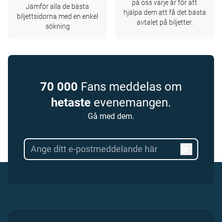
på oss varje år för att
Jämför alla de bästa
hjälpa dem att få det bästa
biljettsidorna med en enkel
avtalet på biljetter.
sökning
70 000
Fans meddelas om
hetaste
evenemangen.
Gå med dem.