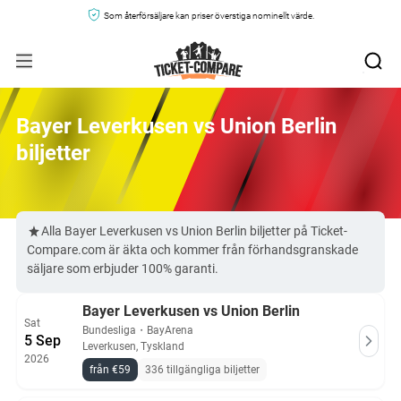
Som återförsäljare kan priser överstiga nominellt värde.
Bayer Leverkusen vs Union Berlin
biljetter
Alla Bayer Leverkusen vs Union Berlin biljetter på Ticket-
Compare.com är äkta och kommer från förhandsgranskade
säljare som erbjuder 100% garanti.
Bayer Leverkusen vs Union Berlin
Sat
Bundesliga
・
BayArena
5 Sep
Leverkusen, Tyskland
2026
från €59
336 tillgängliga biljetter