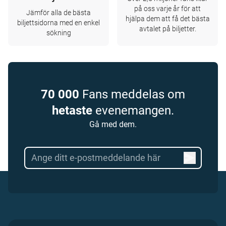
på oss varje år för att
Jämför alla de bästa
hjälpa dem att få det bästa
biljettsidorna med en enkel
avtalet på biljetter.
sökning
70 000
Fans meddelas om
hetaste
evenemangen.
Gå med dem.