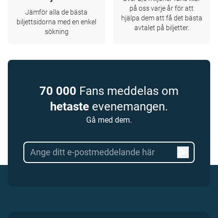
på oss varje år för att
Jämför alla de bästa
hjälpa dem att få det bästa
biljettsidorna med en enkel
avtalet på biljetter.
sökning
70 000
Fans meddelas om
hetaste
evenemangen.
Gå med dem.