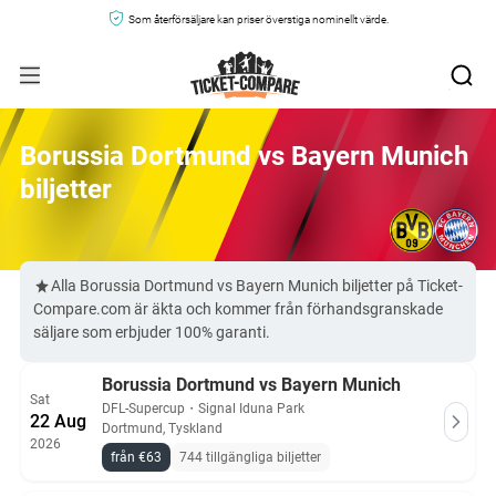
Som återförsäljare kan priser överstiga nominellt värde.
Borussia Dortmund vs Bayern Munich
biljetter
Alla Borussia Dortmund vs Bayern Munich biljetter på Ticket-
Compare.com är äkta och kommer från förhandsgranskade
säljare som erbjuder 100% garanti.
Borussia Dortmund vs Bayern Munich
Sat
DFL-Supercup
・
Signal Iduna Park
22 Aug
Dortmund, Tyskland
2026
från €63
744 tillgängliga biljetter