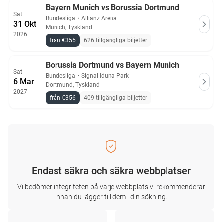
Bayern Munich vs Borussia Dortmund
Sat
Bundesliga
・
Allianz Arena
31 Okt
Munich, Tyskland
2026
från €355
626 tillgängliga biljetter
Borussia Dortmund vs Bayern Munich
Sat
Bundesliga
・
Signal Iduna Park
6 Mar
Dortmund, Tyskland
2027
från €356
409 tillgängliga biljetter
Endast säkra och säkra webbplatser
Vi bedömer integriteten på varje webbplats vi rekommenderar
innan du lägger till dem i din sökning.