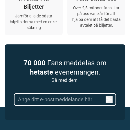
Biljetter
Över 2,5 miljoner fans litar
på oss varje år för att
Jämför alla de bästa
hjälpa dem att få det bästa
biljettsidorna med en enkel
avtalet på biljetter.
sökning
70 000
Fans meddelas om
hetaste
evenemangen.
Gå med dem.