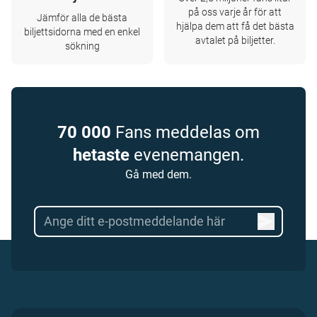
på oss varje år för att
Jämför alla de bästa
hjälpa dem att få det bästa
biljettsidorna med en enkel
avtalet på biljetter.
sökning
70 000
Fans meddelas om
hetaste
evenemangen.
Gå med dem.