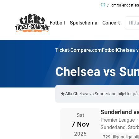
Vi jämför endast sä
Fotboll
Spelschema
Concert
Ticket-Compare.com
Fotboll
Chelsea v
Chelsea vs Sun
Alla Chelsea vs Sunderland biljetter 
Sunderland v
Sat
Premier League
7 Nov
Sunderland, Storb
2026
729 tillgängliga bil