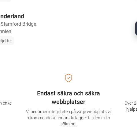
underland
・
Stamford Bridge
annien
iljetter
Endast säkra och säkra
webbplatser
n enkel
Över 2,
hjälpa
Vi bedömer integriteten på varje webbplats vi
rekommenderar innan du lägger till dem i din
sökning.