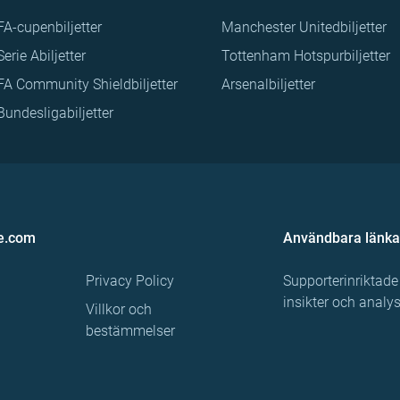
FA-cupenbiljetter
Manchester Unitedbiljetter
Serie Abiljetter
Tottenham Hotspurbiljetter
FA Community Shieldbiljetter
Arsenalbiljetter
Bundesligabiljetter
e.com
Användbara länka
Privacy Policy
Supporterinriktade
insikter och analy
Villkor och
bestämmelser