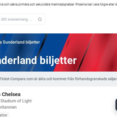
kra och säkra primära och sekundära marknadsplatser. Priserna kan vara högre eller l
s Sunderland biljetter
derland biljetter
på Ticket-Compare.com är äkta och kommer från förhandsgranskade säljar
s Chelsea
・
Stadium of Light
ritannien
jetter