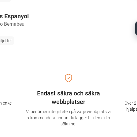
s Espanyol
go Bernabeu
iljetter
Endast säkra och säkra
webbplatser
n enkel
Över 2,
hjälpa
Vi bedömer integriteten på varje webbplats vi
rekommenderar innan du lägger till dem i din
sökning.