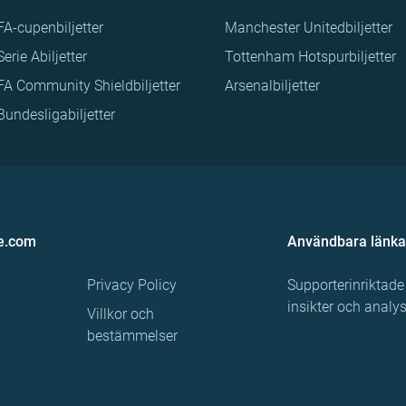
FA-cupenbiljetter
Manchester Unitedbiljetter
Serie Abiljetter
Tottenham Hotspurbiljetter
FA Community Shieldbiljetter
Arsenalbiljetter
Bundesligabiljetter
e.com
Användbara länka
Privacy Policy
Supporterinriktade
insikter och analy
Villkor och
bestämmelser