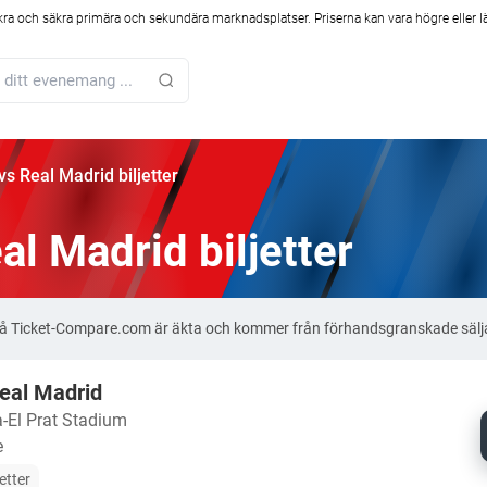
kra och säkra primära och sekundära marknadsplatser. Priserna kan vara högre eller l
vs Real Madrid biljetter
al Madrid biljetter
r på Ticket-Compare.com är äkta och kommer från förhandsgranskade sälj
eal Madrid
a-El Prat Stadium
e
jetter