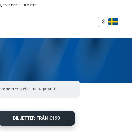
ägre än nominellt värde.
$
are som erbjuder 100% garanti.
BILJETTER FRÅN €199