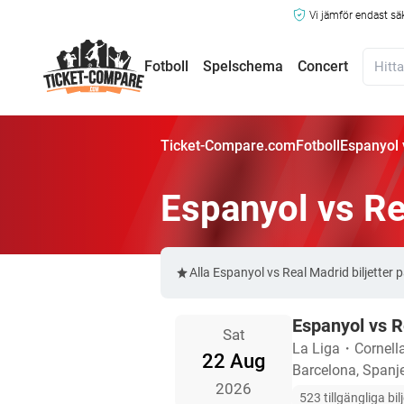
Vi jämför endast sä
Fotboll
Spelschema
Concert
Ticket-Compare.com
Fotboll
Espanyol 
Espanyol vs Re
Alla Espanyol vs Real Madrid biljette
Espanyol vs R
Sat
La Liga
・
Cornell
22 Aug
Barcelona, Spanj
2026
523 tillgängliga bil