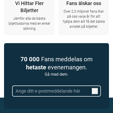
Vi Hittar Fler
Fans älskar oss
Biljetter
Över 2,5 miljoner fans litar
på oss varje år för att
Jämför alla de bästa
hjälpa dem att få det bästa
biljettsidorna med en enkel
avtalet på biljetter.
sökning
70 000
Fans meddelas om
hetaste
evenemangen.
Gå med dem.