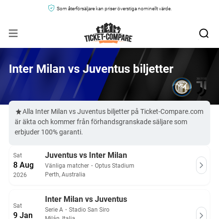
Som återförsäljare kan priser överstiga nominellt värde.
Inter Milan vs Juventus biljetter
Alla Inter Milan vs Juventus biljetter på Ticket-Compare.com
är äkta och kommer från förhandsgranskade säljare som
erbjuder 100% garanti.
Juventus vs Inter Milan
Sat
8 Aug
Vänliga matcher
・
Optus Stadium
Perth, Australia
2026
Inter Milan vs Juventus
Sat
Serie A
・
Stadio San Siro
9 Jan
Milán, Italia