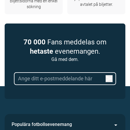
biljettsidorna med en enkel
avtalet på biljetter.
sökning
70 000
Fans meddelas om
hetaste
evenemangen.
Gå med dem.
Populära fotbollsevenemang