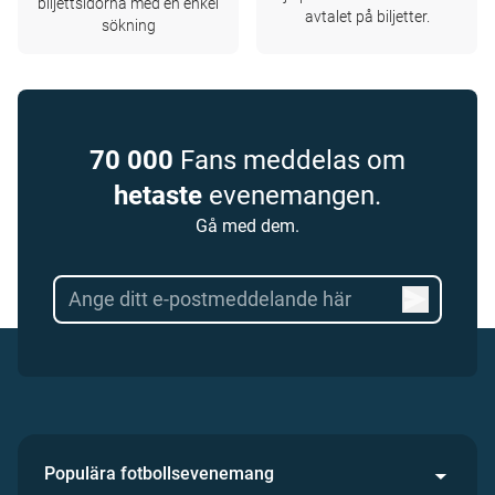
biljettsidorna med en enkel
avtalet på biljetter.
sökning
70 000
Fans meddelas om
hetaste
evenemangen.
Gå med dem.
Populära fotbollsevenemang