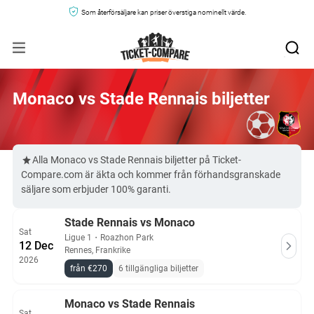
Som återförsäljare kan priser överstiga nominellt värde.
Monaco vs Stade Rennais biljetter
Alla Monaco vs Stade Rennais biljetter på Ticket-
Compare.com är äkta och kommer från förhandsgranskade
säljare som erbjuder 100% garanti.
Stade Rennais vs Monaco
Sat
Ligue 1
・
Roazhon Park
12 Dec
Rennes, Frankrike
2026
från €270
6 tillgängliga biljetter
Monaco vs Stade Rennais
Sat