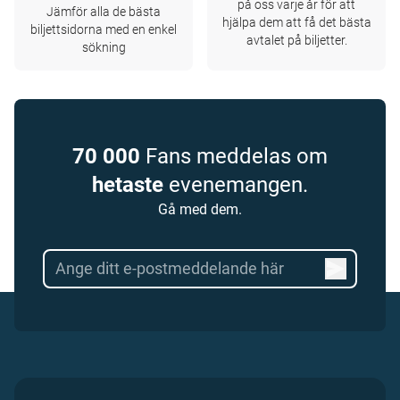
på oss varje år för att
Jämför alla de bästa
hjälpa dem att få det bästa
biljettsidorna med en enkel
avtalet på biljetter.
sökning
70 000
Fans meddelas om
hetaste
evenemangen.
Gå med dem.