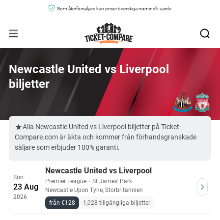
Som återförsäljare kan priser överstiga nominellt värde.
Newcastle United vs Liverpool
biljetter
Alla Newcastle United vs Liverpool biljetter på Ticket-
Compare.com är äkta och kommer från förhandsgranskade
säljare som erbjuder 100% garanti.
Newcastle United vs Liverpool
Sön
Premier League
・
St James' Park
23 Aug
Newcastle Upon Tyne, Storbritannien
2026
från €128
1,028 tillgängliga biljetter