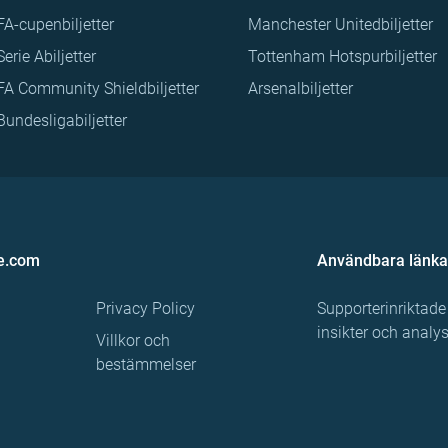
FA-cupenbiljetter
Manchester Unitedbiljetter
Serie Abiljetter
Tottenham Hotspurbiljetter
FA Community Shieldbiljetter
Arsenalbiljetter
Bundesligabiljetter
e.com
Användbara länka
Privacy Policy
Supporterinriktade
insikter och analy
Villkor och
bestämmelser