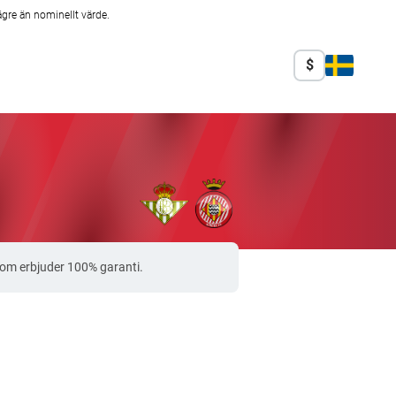
ägre än nominellt värde.
$
som erbjuder 100% garanti.