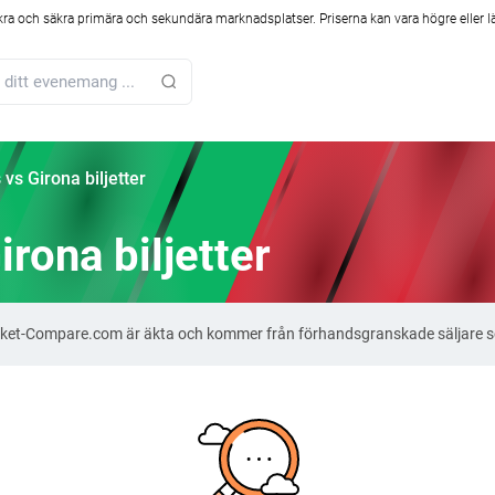
kra och säkra primära och sekundära marknadsplatser. Priserna kan vara högre eller l
 vs Girona biljetter
irona biljetter
å Ticket-Compare.com är äkta och kommer från förhandsgranskade säljare 