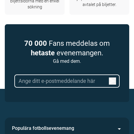
biljettsidorna med en enkel
avtalet på biljetter.
sökning
70 000
Fans meddelas om
hetaste
evenemangen.
Gå med dem.
Populära fotbollsevenemang