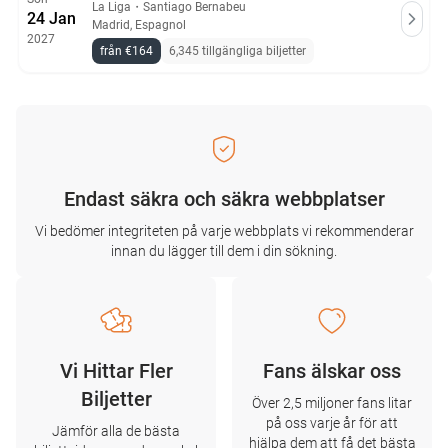
La Liga
・
Santiago Bernabeu
24 Jan
Madrid, Espagnol
2027
från €164
6,345 tillgängliga biljetter
Endast säkra och säkra webbplatser
Vi bedömer integriteten på varje webbplats vi rekommenderar
innan du lägger till dem i din sökning.
Vi Hittar Fler
Fans älskar oss
Biljetter
Över 2,5 miljoner fans litar
på oss varje år för att
Jämför alla de bästa
hjälpa dem att få det bästa