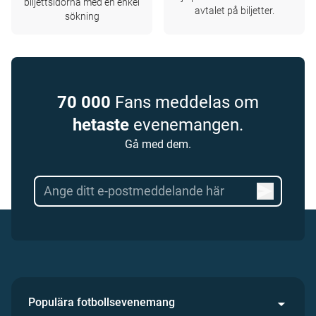
biljettsidorna med en enkel
avtalet på biljetter.
sökning
70 000
Fans meddelas om
hetaste
evenemangen.
Gå med dem.
Populära fotbollsevenemang