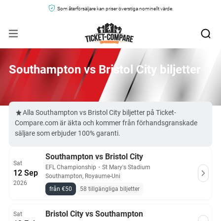
Som återförsäljare kan priser överstiga nominellt värde.
Southampton vs Bristol City biljetter
Alla Southampton vs Bristol City biljetter på Ticket-
Compare.com är äkta och kommer från förhandsgranskade
säljare som erbjuder 100% garanti.
Southampton vs Bristol City
Sat
EFL Championship
・
St Mary's Stadium
12 Sep
Southampton, Royaume-Uni
2026
från €50
58 tillgängliga biljetter
Bristol City vs Southampton
Sat