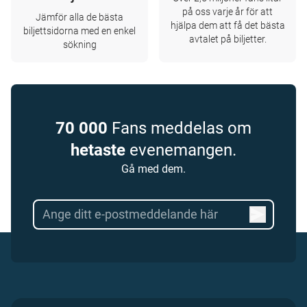
på oss varje år för att
Jämför alla de bästa
hjälpa dem att få det bästa
biljettsidorna med en enkel
avtalet på biljetter.
sökning
70 000
Fans meddelas om
hetaste
evenemangen.
Gå med dem.