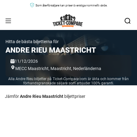
Som återförsäljare kan priser överstiga nominellt värde.
Hitta de bästa biljetterna för
ANDRE RIEU MAASTRICHT
11/12/2026
MECC Maastricht,
Maastricht,
Nederländerna
Alla Andre Rieu biljetter på Ticket-Compare.com är äkta och kommer från
förhandsgranskade säljare som erbjuder 100% garanti.
Jämför
Andre Rieu Maastricht
biljettpriser