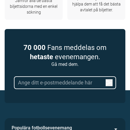
Jämför alla de bästa
hjälpa dem att få det bästa
biljettsidorna med en enkel
avtalet på biljetter.
sökning
70 000
Fans meddelas om
hetaste
evenemangen.
Gå med dem.
Populära fotbollsevenemang