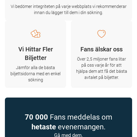
Vi bedömer integriteten på varje webbplats vi rekommenderar
innan du lägger till dem i din sökning.
Vi Hittar Fler
Fans älskar oss
Biljetter
Över 2,5 miljoner fans litar
på oss varje år för att
Jämför alla de bästa
hjälpa dem att få det bästa
biljettsidorna med en enkel
avtalet på biljetter.
sökning
70 000
Fans meddelas om
hetaste
evenemangen.
Gå med dem.