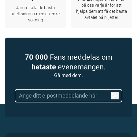
på oss varje år för att
Jämför alla de bästa
hjälpa dem att få det bästa
biljettsidorna med en enkel
avtalet på biljetter.
sökning
70 000
Fans meddelas om
hetaste
evenemangen.
Gå med dem.