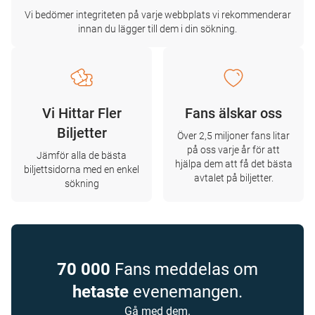
Vi bedömer integriteten på varje webbplats vi rekommenderar
innan du lägger till dem i din sökning.
Vi Hittar Fler
Fans älskar oss
Biljetter
Över 2,5 miljoner fans litar
på oss varje år för att
Jämför alla de bästa
hjälpa dem att få det bästa
biljettsidorna med en enkel
avtalet på biljetter.
sökning
70 000
Fans meddelas om
hetaste
evenemangen.
Gå med dem.