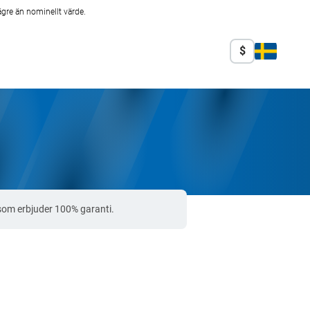
ägre än nominellt värde.
$
som erbjuder 100% garanti.