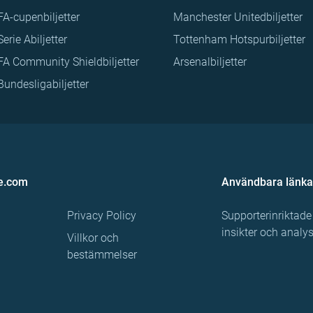
FA-cupenbiljetter
Manchester Unitedbiljetter
Serie Abiljetter
Tottenham Hotspurbiljetter
FA Community Shieldbiljetter
Arsenalbiljetter
Bundesligabiljetter
e.com
Användbara länka
Privacy Policy
Supporterinriktade
insikter och analy
Villkor och
bestämmelser