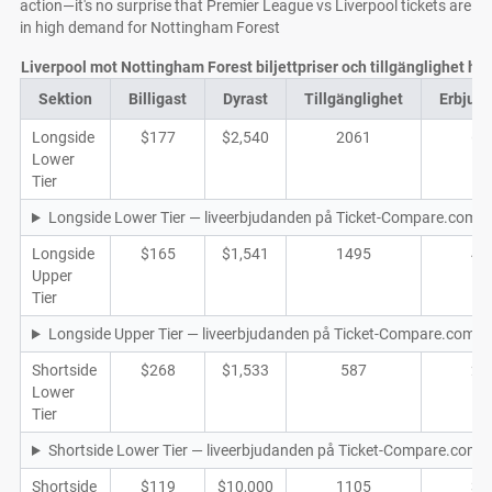
action—it's no surprise that Premier League vs Liverpool tickets are
in high demand for Nottingham Forest
Liverpool mot Nottingham Forest biljettpriser och tillgänglighet hos
Sektion
Billigast
Dyrast
Tillgänglighet
Erbjud
Longside
$177
$2,540
2061
68
Lower
Tier
Longside Lower Tier — liveerbjudanden på Ticket-Compare.com
Longside
$165
$1,541
1495
46
Upper
Tier
Longside Upper Tier — liveerbjudanden på Ticket-Compare.com
Shortside
$268
$1,533
587
21
Lower
Tier
Shortside Lower Tier — liveerbjudanden på Ticket-Compare.com
Shortside
$119
$10,000
1105
38