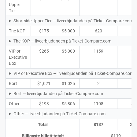
Upper
Tier
Shortside Upper Tier — liveerbjudanden på Ticket-Compare.com
The KOP
$175
$5,000
620
21
The KOP — liveerbjudanden på Ticket-Compare.com
VIP or
$265
$5,000
1159
33
Executive
Box
VIP or Executive Box — liveerbjudanden på Ticket-Compare.com
Bort
$1,021
$1,025
2
2
Bort — liveerbjudanden på Ticket-Compare.com
Other
$193
$5,806
1108
36
Other — liveerbjudanden på Ticket-Compare.com
Total
8137
26
Billigaste biljett totalt
$119