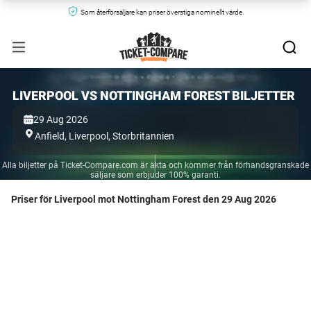
Som återförsäljare kan priser överstiga nominellt värde.
LIVERPOOL VS NOTTINGHAM FOREST BILJETTER
29 Aug 2026
Anfield,
Liverpool,
Storbritannien
Alla biljetter på Ticket-Compare.com är äkta och kommer från förhandsgranskade
säljare som erbjuder 100% garanti.
Priser för Liverpool mot Nottingham Forest den 29 Aug 2026