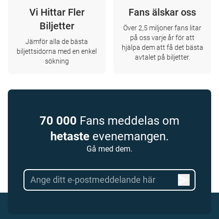
Vi Hittar Fler
Fans älskar oss
Biljetter
Över 2,5 miljoner fans litar
på oss varje år för att
Jämför alla de bästa
hjälpa dem att få det bästa
biljettsidorna med en enkel
avtalet på biljetter.
sökning
70 000
Fans meddelas om
hetaste
evenemangen.
Gå med dem.