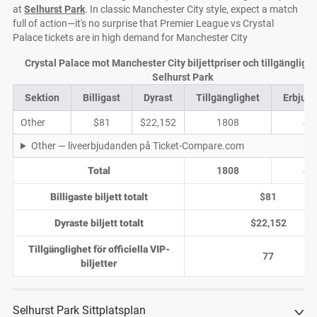
at
Selhurst Park
. In classic Manchester City style, expect a match
full of action—it's no surprise that Premier League vs Crystal
Palace tickets are in high demand for Manchester City
Crystal Palace mot Manchester City biljettpriser och tillgängligh
Selhurst Park
Sektion
Billigast
Dyrast
Tillgänglighet
Erbjud
Other
$81
$22,152
1808
48
Other — liveerbjudanden på Ticket-Compare.com
Total
1808
48
Billigaste biljett totalt
$81
Dyraste biljett totalt
$22,152
Tillgänglighet för officiella VIP-
77
biljetter
Selhurst Park Sittplatsplan