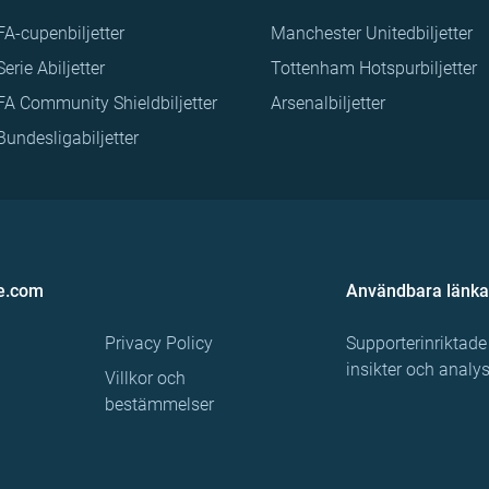
FA-cupenbiljetter
Manchester Unitedbiljetter
Serie Abiljetter
Tottenham Hotspurbiljetter
FA Community Shieldbiljetter
Arsenalbiljetter
Bundesligabiljetter
e.com
Användbara länka
Privacy Policy
Supporterinriktade
insikter och analy
Villkor och
bestämmelser