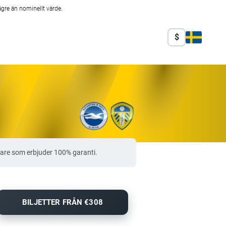
ägre än nominellt värde.
$
jare som erbjuder 100% garanti.
BILJETTER FRÅN €308