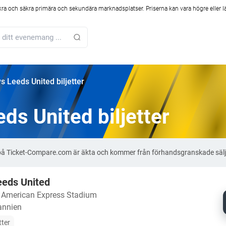
kra och säkra primära och sekundära marknadsplatser. Priserna kan vara högre eller l
s Leeds United biljetter
ds United biljetter
er på Ticket-Compare.com är äkta och kommer från förhandsgranskade säl
eeds United
・
American Express Stadium
tannien
tter