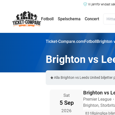
Vi jämför endast sä
Fotboll
Spelschema
Concert
Ticket-Compare.com
Fotboll
Brighton v
Brighton vs Lee
Alla Brighton vs Leeds United biljett
Brighton vs L
Sat
Premier League
5 Sep
Brighton, Storbri
2026
83 tillgängliga bilje