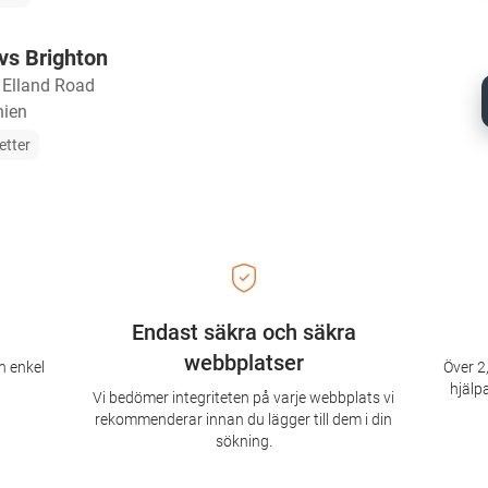
vs Brighton
・
Elland Road
nien
jetter
Endast säkra och säkra
webbplatser
n enkel
Över 2,
hjälpa
Vi bedömer integriteten på varje webbplats vi
rekommenderar innan du lägger till dem i din
sökning.