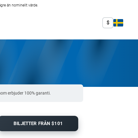
ägre än nominellt värde.
$
som erbjuder 100% garanti.
BILJETTER FRÅN $101