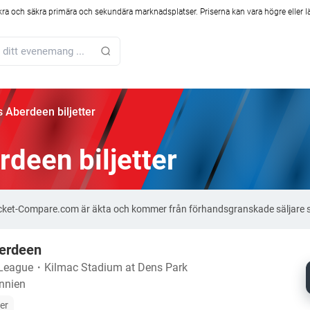
kra och säkra primära och sekundära marknadsplatser. Priserna kan vara högre eller l
 Aberdeen biljetter
deen biljetter
 Ticket-Compare.com är äkta och kommer från förhandsgranskade säljare 
erdeen
 League
・
Kilmac Stadium at Dens Park
annien
ter