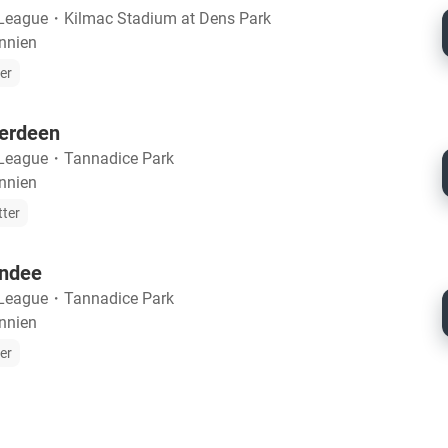
 League
・
Kilmac Stadium at Dens Park
annien
ter
erdeen
 League
・
Tannadice Park
annien
tter
undee
 League
・
Tannadice Park
annien
ter