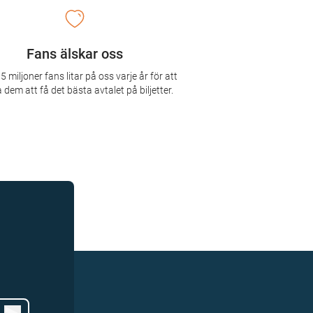
Fans älskar oss
5 miljoner fans litar på oss varje år för att
 dem att få det bästa avtalet på biljetter.