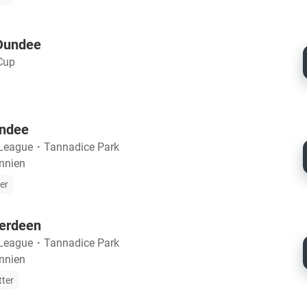
Dundee
Cup
undee
 League
・
Tannadice Park
annien
ter
erdeen
 League
・
Tannadice Park
annien
tter