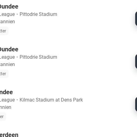
Dundee
 League
・
Pittodrie Stadium
tannien
tter
Dundee
 League
・
Pittodrie Stadium
tannien
tter
undee
 League
・
Kilmac Stadium at Dens Park
annien
ter
erdeen