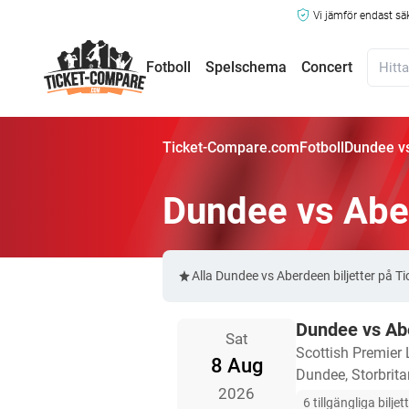
Vi jämför endast sä
Fotboll
Spelschema
Concert
Ticket-Compare.com
Fotboll
Dundee vs
Dundee vs Aber
Alla Dundee vs Aberdeen biljetter på
Dundee vs Ab
Sat
Scottish Premier
8 Aug
Dundee, Storbrit
2026
6 tillgängliga biljet