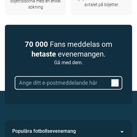
biljettsidorna med en enkel
avtalet på biljetter.
sökning
70 000
Fans meddelas om
hetaste
evenemangen.
Gå med dem.
Populära fotbollsevenemang