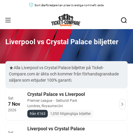
Som återförsäljare kan priser överstiga nominellt värde.
Liverpool vs Crystal Palace biljetter
Alla Liverpool vs Crystal Palace biljetter på Ticket-
Compare.com är äkta och kommer från förhandsgranskade
säljare som erbjuder 100% garanti.
Crystal Palace vs Liverpool
Sat
Premier League
・
Selhurst Park
7 Nov
Londres, Royaume-Uni
2026
från €163
1,050 tillgängliga biljetter
Liverpool vs Crystal Palace
Sat