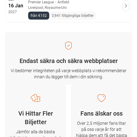
Premier League
・
Anfield
16 Jan
Liverpool, Royaume-Uni
2027
från €152
3,941 tillgängliga biljetter
Endast säkra och säkra webbplatser
Vi bedömer integriteten på varje webbplats vi rekommenderar
innan du lägger till dem i din sökning.
Vi Hittar Fler
Fans älskar oss
Biljetter
Över 2,5 miljoner fans litar
på oss varje år för att
Jämför alla de bästa
hjälpa dem att få det bästa