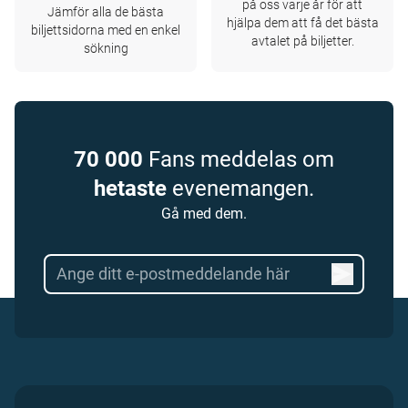
på oss varje år för att
Jämför alla de bästa
hjälpa dem att få det bästa
biljettsidorna med en enkel
avtalet på biljetter.
sökning
70 000
Fans meddelas om
hetaste
evenemangen.
Gå med dem.