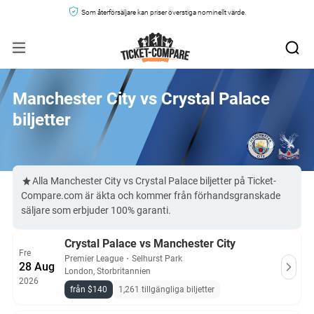
Som återförsäljare kan priser överstiga nominellt värde.
Manchester City vs Crystal Palace
biljetter
Alla Manchester City vs Crystal Palace biljetter på Ticket-
Compare.com är äkta och kommer från förhandsgranskade
säljare som erbjuder 100% garanti.
Crystal Palace vs Manchester City
Fre
Premier League
・
Selhurst Park
28 Aug
London, Storbritannien
2026
från $140
1,261 tillgängliga biljetter