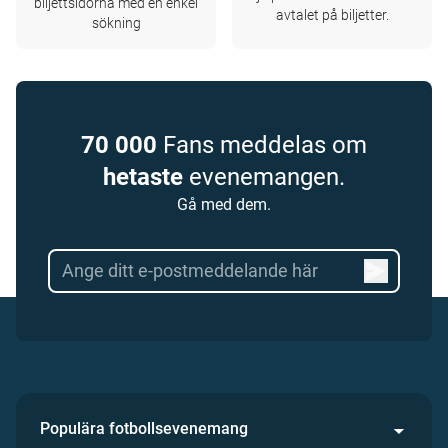
biljettsidorna med en enkel
avtalet på biljetter.
sökning
70 000
Fans meddelas om
hetaste
evenemangen.
Gå med dem.
Populära fotbollsevenemang