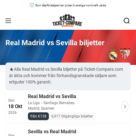
Som återförsäljare kan priser överstiga nominellt värde.
Real Madrid vs Sevilla biljetter
Alla Real Madrid vs Sevilla biljetter på Ticket-Compare.com
är äkta och kommer från förhandsgranskade säljare som
erbjuder 100% garanti.
Real Madrid vs Sevilla
Sön
La Liga
・
Santiago Bernabeu
18 Okt
Madrid, Spanien
2026
från €138
6,917 tillgängliga biljetter
Sevilla vs Real Madrid
Sön