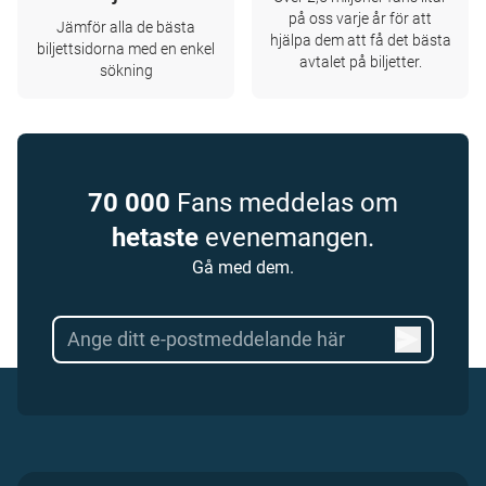
på oss varje år för att
Jämför alla de bästa
hjälpa dem att få det bästa
biljettsidorna med en enkel
avtalet på biljetter.
sökning
70 000
Fans meddelas om
hetaste
evenemangen.
Gå med dem.