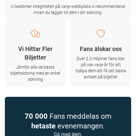
Vi bedömer integriteten på varje webbplats vi rekommenderar
innan du lägger till dem i din sökning.
Vi Hittar Fler
Fans älskar oss
Biljetter
Över 2,5 miljoner fans litar
på oss varje år för att
Jämför alla de bästa
hjälpa dem att få det bästa
biljettsidorna med en enkel
avtalet på biljetter.
sökning
70 000
Fans meddelas om
hetaste
evenemangen.
Gå med dem.