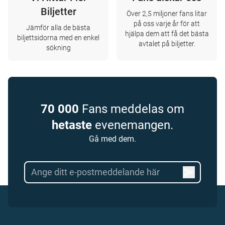
Biljetter
Över 2,5 miljoner fans litar
på oss varje år för att
Jämför alla de bästa
hjälpa dem att få det bästa
biljettsidorna med en enkel
avtalet på biljetter.
sökning
70 000
Fans meddelas om
hetaste
evenemangen.
Gå med dem.