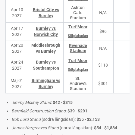
Ashton
Apr 10
Bristol City vs
Gate
N/A
N/
2027
Burnley
Stadium
Turf Moor
Apr 17
Burnley vs
$96
1
2027
Norwich City
Sittplatsplan
Apr 20
Middlesbrough
Riverside
N/A
N/
Stadium
2027
vs Burnley
Turf Moor
Apr 24
Burnley vs
$118
8
2027
Southampton
Sittplatsplan
St.
Maj 01
Birmingham vs
Andrew's
$301
1
2027
Burnley
Stadium
Jimmy McIlroy Stand
:
$42
-
$315
Barnfield Construction Stand
:
$39
-
$291
Bob Lord Stand
(södra långsidan):
$55
-
$2,153
James Hargreaves Stand
(norra långsidan):
$54
-
$1,884