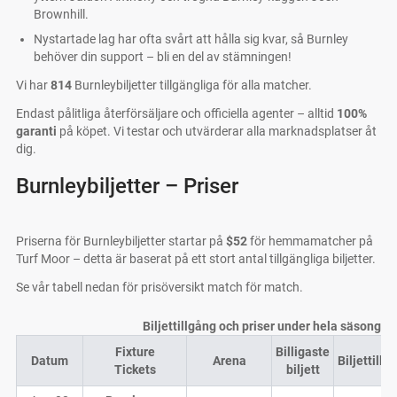
Brownhill.
Nystartade lag har ofta svårt att hålla sig kvar, så Burnley
behöver din support – bli en del av stämningen!
Vi har
814
Burnleybiljetter tillgängliga för alla matcher.
Endast pålitliga återförsäljare och officiella agenter – alltid
100%
garanti
på köpet. Vi testar och utvärderar alla marknadsplatser åt
dig.
Burnleybiljetter – Priser
Priserna för Burnleybiljetter startar på
$52
för hemmamatcher på
Turf Moor – detta är baserat på ett stort antal tillgängliga biljetter.
Se vår tabell nedan för prisöversikt match för match.
Biljettillgång och priser under hela säsongen
Fixture
Billigaste
Datum
Arena
Biljettillg
Tickets
biljett