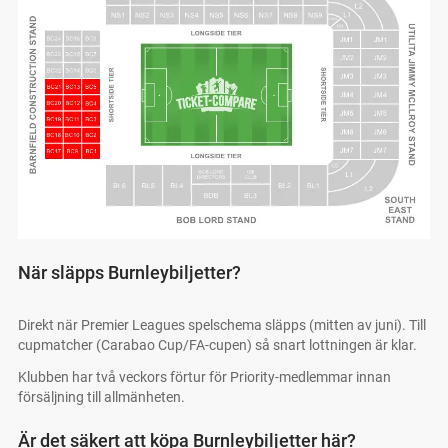
När släpps Burnleybiljetter?
Direkt när Premier Leagues spelschema släpps (mitten av juni). Till
cupmatcher (Carabao Cup/FA-cupen) så snart lottningen är klar.
Klubben har två veckors förtur för Priority-medlemmar innan
försäljning till allmänheten.
Är det säkert att köpa Burnleybiljetter här?