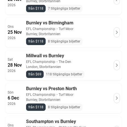
Burnley, Storbritannien
2026
från $118
7 tillgängliga biljetter
Burnley vs Birmingham
Ons
EFL Championship
・
Turf Moor
25 Nov
Burnley, Storbritannien
2026
från $118
8 tillgängliga biljetter
Millwall vs Burnley
Sat
EFL Championship
・
The Den
28 Nov
London, Storbritannien
2026
från $69
118 tillgängliga biljetter
Burnley vs Preston North
Sön
EFL Championship
・
Turf Moor
6 Dec
Burnley, Storbritannien
2026
från $118
8 tillgängliga biljetter
Southampton vs Burnley
Ons