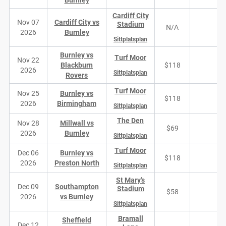
Burnley
Cardiff City
Nov 07
Cardiff City vs
Stadium
N/A
N/
2026
Burnley
Sittplatsplan
Burnley vs
Turf Moor
Nov 22
Blackburn
$118
7
2026
Sittplatsplan
Rovers
Turf Moor
Nov 25
Burnley vs
$118
8
2026
Birmingham
Sittplatsplan
The Den
Nov 28
Millwall vs
$69
11
2026
Burnley
Sittplatsplan
Turf Moor
Dec 06
Burnley vs
$118
8
2026
Preston North
Sittplatsplan
St Mary's
Dec 09
Southampton
Stadium
$58
5
2026
vs Burnley
Sittplatsplan
Bramall
Sheffield
Dec 12