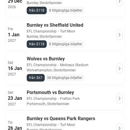
29 Dec
Burnley, Storbritannien
2026
från $118
8 tillgängliga biljetter
Burnley vs Sheffield United
Fre
EFL Championship
・
Turf Moor
1 Jan
Burnley, Storbritannien
2027
från $118
8 tillgängliga biljetter
Wolves vs Burnley
Sat
EFL Championship
・
Molineux Stadium
16 Jan
Wolverhampton, Storbritannien
2027
från $67
38 tillgängliga biljetter
Portsmouth vs Burnley
Sat
23 Jan
EFL Championship
・
Fratton Park
Portsmouth, Storbritannien
2027
Burnley vs Queens Park Rangers
Tis
EFL Championship
・
Turf Moor
26 Jan