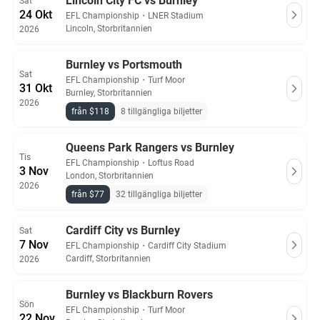
Lincoln City FC vs Burnley
Sat
24 Okt
EFL Championship
・
LNER Stadium
Lincoln, Storbritannien
2026
Burnley vs Portsmouth
Sat
EFL Championship
・
Turf Moor
31 Okt
Burnley, Storbritannien
2026
från $118
8 tillgängliga biljetter
Queens Park Rangers vs Burnley
Tis
EFL Championship
・
Loftus Road
3 Nov
London, Storbritannien
2026
från $77
32 tillgängliga biljetter
Cardiff City vs Burnley
Sat
7 Nov
EFL Championship
・
Cardiff City Stadium
Cardiff, Storbritannien
2026
Burnley vs Blackburn Rovers
Sön
EFL Championship
・
Turf Moor
22 Nov