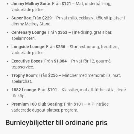
Jimmy McIlroy Suite
: Från
$121
– Mat, underhållning,
vadderade platser.
Super Box
: Från
$229
– Privat miljö, exklusivt kök, sittplatser i
Jimmy McIlroy Stand.
Centenary Lounge
: Från
$363
– Fine dining, gratis bar,
spelarmöten.
Longside Lounge
: Från
$256
– Stor restaurang, trerätters,
vadderade platser.
Executive Boxes
: Från
$1,884
– Privat för 12, gourmé,
toppservice.
Trophy Room
: Från
$256
– Matcher med memorabilia, mat,
spelarchat.
1882 Lounge
: Från
$101
– Klassiker, mat att förbeställa, dryck
för köp.
Premium 100 Club Seating
: Från
$101
– VIP-inträde,
vadderade dugout-platser, program.
Burnleybiljetter till ordinarie pris