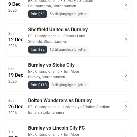
EFL Championship
・
St Mary's Stadium
9 Dec
Southampton, Storbritannien
2026
från $58
56 tillgängliga biljetter
Sheffield United vs Burnley
Sat
EFL Championship
・
Bramall Lane
12 Dec
Sheffield, Storbritannien
2026
från $82
12 tillgängliga biljetter
Burnley vs Stoke City
Sat
EFL Championship
・
Turf Moor
19 Dec
Burnley, Storbritannien
2026
från $118
8 tillgängliga biljetter
Bolton Wanderers vs Burnley
Sat
26 Dec
EFL Championship
・
University of Bolton Stadium
Bolton, Storbritannien
2026
Burnley vs Lincoln City FC
Tis
EFL Championship
・
Turf Moor