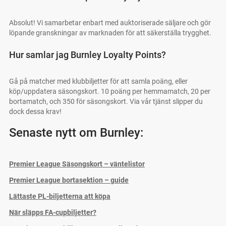
Absolut! Vi samarbetar enbart med auktoriserade säljare och gör
löpande granskningar av marknaden för att säkerställa trygghet.
Hur samlar jag Burnley Loyalty Points?
Gå på matcher med klubbiljetter för att samla poäng, eller
köp/uppdatera säsongskort. 10 poäng per hemmamatch, 20 per
bortamatch, och 350 för säsongskort. Via vår tjänst slipper du
dock dessa krav!
Senaste nytt om Burnley:
Premier League Säsongskort – väntelistor
Premier League bortasektion – guide
Lättaste PL-biljetterna att köpa
När släpps FA-cupbiljetter?