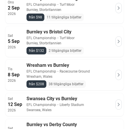
Ons
EFL Championship
・
Turf Moor
2 Sep
Burnley, Storbritannien
2026
från $98
11 tillgängliga biljetter
Burnley vs Bristol City
Sat
EFL Championship
・
Turf Moor
5 Sep
Burnley, Storbritannien
2026
från $132
2 tillgängliga biljetter
Wrexham vs Burnley
Tis
EFL Championship
・
Racecourse Ground
8 Sep
Wrexham, Wales
2026
från $208
38 tillgängliga biljetter
Swansea City vs Burnley
Sat
12 Sep
EFL Championship
・
Liberty Stadium
Swansea, Wales
2026
Burnley vs Derby County
Sat