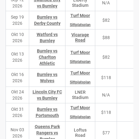
Liberty
N/A
N/
Stadium
2026
vs Burnley
Turf Moor
Sep 19
Burnley vs
$82
1
2026
Derby County
Sittplatsplan
Okt 10
Watford vs
Vicarage
$88
3
Road
2026
Burnley
Burnley vs
Turf Moor
Okt 13
Charlton
$82
1
2026
Sittplatsplan
Athletic
Turf Moor
Okt 16
Burnley vs
$118
8
2026
Wolves
Sittplatsplan
Okt 24
Lincoln City FC
LNER
N/A
N/
Stadium
2026
vs Burnley
Turf Moor
Okt 31
Burnley vs
$118
8
2026
Portsmouth
Sittplatsplan
Queens Park
Nov 03
Loftus
Rangers vs
$77
3
Road
2026