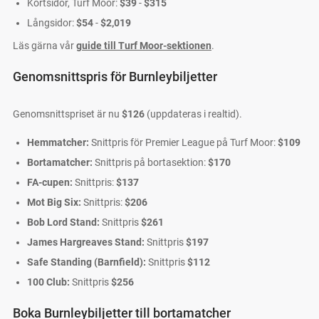
Kortsidor, Turf Moor:
$39
-
$315
Långsidor:
$54
-
$2,019
Läs gärna vår
guide till Turf Moor-sektionen
.
Genomsnittspris för Burnleybiljetter
Genomsnittspriset är nu
$126
(uppdateras i realtid).
Hemmatcher:
Snittpris för Premier League på Turf Moor:
$109
Bortamatcher:
Snittpris på bortasektion:
$170
FA-cupen:
Snittpris:
$137
Mot Big Six:
Snittpris:
$206
Bob Lord Stand:
Snittpris
$261
James Hargreaves Stand:
Snittpris
$197
Safe Standing (Barnfield):
Snittpris
$112
100 Club:
Snittpris
$256
Boka Burnleybiljetter till bortamatcher