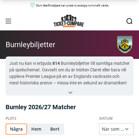
Som återförsäljare kan priser överstiga nominellt värde.
Burnleybiljetter
Just nu kan vi erbjuda
814
Burnleybiljetter till samtliga matcher
på spelschemat. Oavsett om du är inbiten Claret eller bara vill
uppleva Premier League på en av Englands vackraste och
mest historiska arenor – missa inte en sekund av dramatiken!
Priserna för Burnleybiljetter startar på
$46
och går upp till
$538
– både på Turf Moor och bortaplan.
En Burnley-match som just nu är extra populär är
Burnley mot
Burnley 2026/27 Matcher
West Ham United
på
$96
, så säkra dina biljetter snabbt!
Vi samlar Burnleybiljetter från auktoriserade återförsäljare och
toppmarknadsplatser, så du kan jämföra priser, hitta din
perfekta plats och köpa tryggt och enkelt.
Några
Hem
Bort