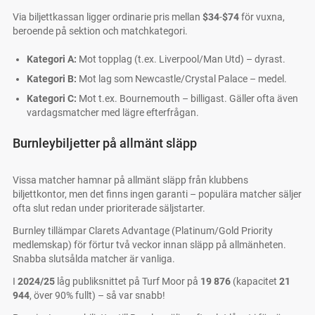
Via biljettkassan ligger ordinarie pris mellan
$34
-
$74
för vuxna,
beroende på sektion och matchkategori.
Kategori A:
Mot topplag (t.ex. Liverpool/Man Utd) – dyrast.
Kategori B:
Mot lag som Newcastle/Crystal Palace – medel.
Kategori C:
Mot t.ex. Bournemouth – billigast. Gäller ofta även
vardagsmatcher med lägre efterfrågan.
Burnleybiljetter på allmänt släpp
Vissa matcher hamnar på allmänt släpp från klubbens
biljettkontor, men det finns ingen garanti – populära matcher säljer
ofta slut redan under prioriterade säljstarter.
Burnley tillämpar Clarets Advantage (Platinum/Gold Priority
medlemskap) för förtur två veckor innan släpp på allmänheten.
Snabba slutsålda matcher är vanliga.
I
2024/25
låg publiksnittet på Turf Moor på
19 876
(kapacitet
21
944
, över 90% fullt) – så var snabb!