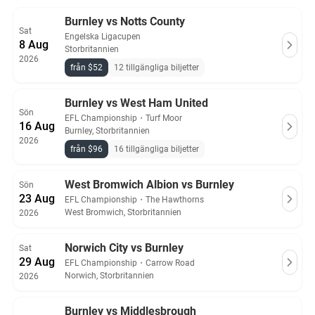
Alla Burnley biljetter på Ticket-Compare.com är äkta och
kommer från förhandsgranskade säljare som erbjuder 100%
Burnley vs Notts County
Sat
garanti.
Engelska Ligacupen
8 Aug
Storbritannien
2026
från $52
12 tillgängliga biljetter
Burnley vs West Ham United
Sön
EFL Championship
・
Turf Moor
16 Aug
Burnley, Storbritannien
2026
från $96
16 tillgängliga biljetter
West Bromwich Albion vs Burnley
Sön
23 Aug
EFL Championship
・
The Hawthorns
West Bromwich, Storbritannien
2026
Norwich City vs Burnley
Sat
29 Aug
EFL Championship
・
Carrow Road
Norwich, Storbritannien
2026
Burnley vs Middlesbrough