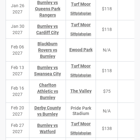
Burnley vs
Turf Moor
Jan 26
Queens Park
$118
8
2027
Sittplatsplan
Rangers
Turf Moor
Jan 30
Burnley vs
$118
6
2027
Cardiff City
Sittplatsplan
Blackburn
Feb 06
Ewood Park
Rovers vs
N/A
N/
2027
Burnley
Turf Moor
Feb 13
Burnley vs
$118
8
2027
Swansea City
Sittplatsplan
Charlton
Feb 16
The Valley
Athletic vs
$75
4
2027
Burnley
Feb 20
Derby County
Pride Park
N/A
N/
Stadium
2027
vs Burnley
Turf Moor
Feb 27
Burnley vs
$138
8
2027
Watford
Sittplatsplan