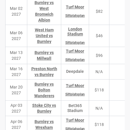
Burnley vs
Turf Moor
Mar 02
West
$82
1
2027
Bromwich
Sittplatsplan
Albion
London
West Ham
Mar 06
Stadium
United vs
$46
19
2027
Burnley
Sittplatsplan
Turf Moor
Mar 13
Burnley vs
$96
1
2027
Millwall
Sittplatsplan
Mar 16
Preston North
Deepdale
N/A
N/
2027
vs Burnley
Burnley vs
Turf Moor
Mar 20
Bolton
$118
8
2027
Sittplatsplan
Wanderers
Apr 03
Stoke City vs
Bet365
N/A
N/
Stadium
2027
Burnley
Turf Moor
Apr 06
Burnley vs
$118
8
2027
Wrexham
Sittplatsplan