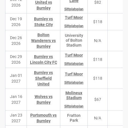
Lane
United vs
$82
1
2026
Burnley
Sittplatsplan
Turf Moor
Dec 19
Burnley vs
$118
8
2026
Stoke City
Sittplatsplan
Bolton
University
Dec 26
of Bolton
Wanderers vs
N/A
N/
2026
Stadium
Burnley
Turf Moor
Dec 29
Burnley vs
$118
8
2026
Lincoln City FC
Sittplatsplan
Burnley vs
Turf Moor
Jan 01
Sheffield
$118
8
2027
Sittplatsplan
United
Molineux
Jan 16
Wolves vs
Stadium
$67
3
2027
Burnley
Sittplatsplan
Jan 23
Portsmouth vs
Fratton
N/A
N/
Park
2027
Burnley