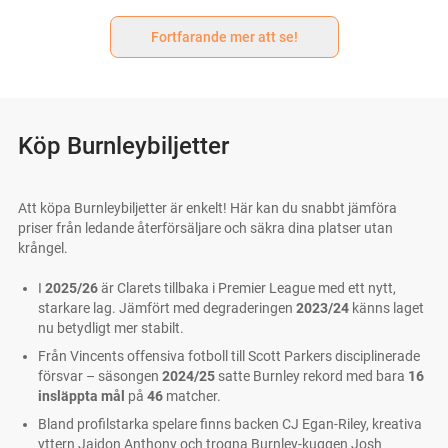
Fortfarande mer att se!
Köp Burnleybiljetter
Att köpa Burnleybiljetter är enkelt! Här kan du snabbt jämföra
priser från ledande återförsäljare och säkra dina platser utan
krångel.
I
2025/26
är Clarets tillbaka i Premier League med ett nytt,
starkare lag. Jämfört med degraderingen
2023/24
känns laget
nu betydligt mer stabilt.
Från Vincents offensiva fotboll till Scott Parkers disciplinerade
försvar – säsongen
2024/25
satte Burnley rekord med bara
16
insläppta mål
på
46
matcher.
Bland profilstarka spelare finns backen CJ Egan-Riley, kreativa
yttern Jaidon Anthony och trogna Burnley-kuggen Josh