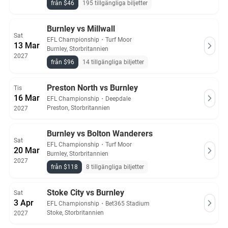
från $46
195 tillgängliga biljetter
Burnley vs Millwall
Sat
EFL Championship
・
Turf Moor
13 Mar
Burnley, Storbritannien
2027
från $96
14 tillgängliga biljetter
Preston North vs Burnley
Tis
16 Mar
EFL Championship
・
Deepdale
Preston, Storbritannien
2027
Burnley vs Bolton Wanderers
Sat
EFL Championship
・
Turf Moor
20 Mar
Burnley, Storbritannien
2027
från $118
8 tillgängliga biljetter
Stoke City vs Burnley
Sat
3 Apr
EFL Championship
・
Bet365 Stadium
Stoke, Storbritannien
2027