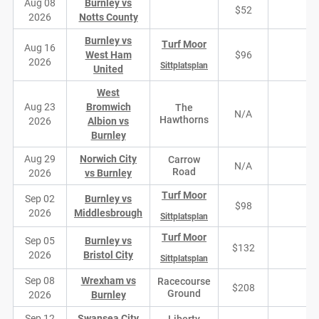
Aug 08
Burnley vs
$52
1
2026
Notts County
Burnley vs
Turf Moor
Aug 16
West Ham
$96
1
2026
Sittplatsplan
United
West
Aug 23
Bromwich
The
N/A
N/
Hawthorns
2026
Albion vs
Burnley
Aug 29
Norwich City
Carrow
N/A
N/
Road
2026
vs Burnley
Turf Moor
Sep 02
Burnley vs
$98
1
2026
Middlesbrough
Sittplatsplan
Turf Moor
Sep 05
Burnley vs
$132
2
2026
Bristol City
Sittplatsplan
Sep 08
Wrexham vs
Racecourse
$208
3
Ground
2026
Burnley
Sep 12
Swansea City