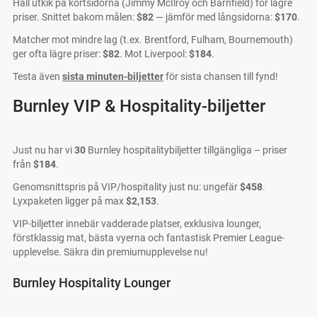
Håll utkik på kortsidorna (Jimmy McIlroy och Barnfield) för lägre
priser. Snittet bakom målen:
$82
— jämför med långsidorna:
$170
.
Matcher mot mindre lag (t.ex. Brentford, Fulham, Bournemouth)
ger ofta lägre priser:
$82
. Mot Liverpool:
$184
.
Testa även
sista minuten-biljetter
för sista chansen till fynd!
Burnley VIP & Hospitality-biljetter
Just nu har vi
30
Burnley hospitalitybiljetter tillgängliga – priser
från
$184
.
Genomsnittspris på VIP/hospitality just nu: ungefär
$458
.
Lyxpaketen ligger på max
$2,153
.
VIP-biljetter innebär vadderade platser, exklusiva lounger,
förstklassig mat, bästa vyerna och fantastisk Premier League-
upplevelse. Säkra din premiumupplevelse nu!
Burnley Hospitality Lounger