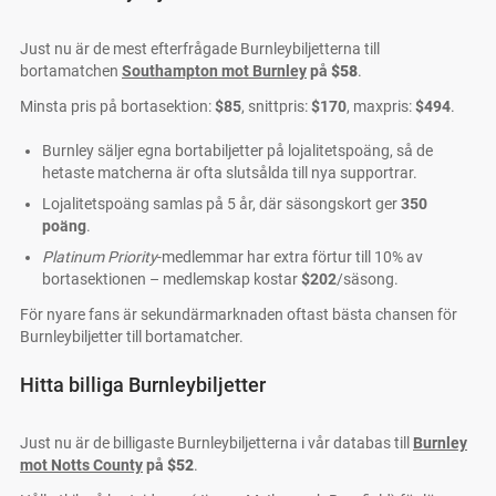
Just nu är de mest efterfrågade Burnleybiljetterna till
bortamatchen
Southampton mot Burnley
på
$58
.
Minsta pris på bortasektion:
$85
, snittpris:
$170
, maxpris:
$494
.
Burnley säljer egna bortabiljetter på lojalitetspoäng, så de
hetaste matcherna är ofta slutsålda till nya supportrar.
Lojalitetspoäng samlas på 5 år, där säsongskort ger
350
poäng
.
Platinum Priority
-medlemmar har extra förtur till 10% av
bortasektionen – medlemskap kostar
$202
/säsong.
För nyare fans är sekundärmarknaden oftast bästa chansen för
Burnleybiljetter till bortamatcher.
Hitta billiga Burnleybiljetter
Just nu är de billigaste Burnleybiljetterna i vår databas till
Burnley
mot Notts County
på
$52
.