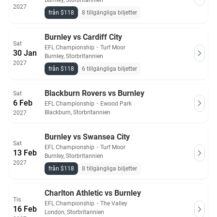
Burnley, Storbritannien
2027
från $118
8 tillgängliga biljetter
Burnley vs Cardiff City
Sat
EFL Championship
・
Turf Moor
30 Jan
Burnley, Storbritannien
2027
från $118
6 tillgängliga biljetter
Blackburn Rovers vs Burnley
Sat
6 Feb
EFL Championship
・
Ewood Park
Blackburn, Storbritannien
2027
Burnley vs Swansea City
Sat
EFL Championship
・
Turf Moor
13 Feb
Burnley, Storbritannien
2027
från $118
8 tillgängliga biljetter
Charlton Athletic vs Burnley
Tis
EFL Championship
・
The Valley
16 Feb
London, Storbritannien