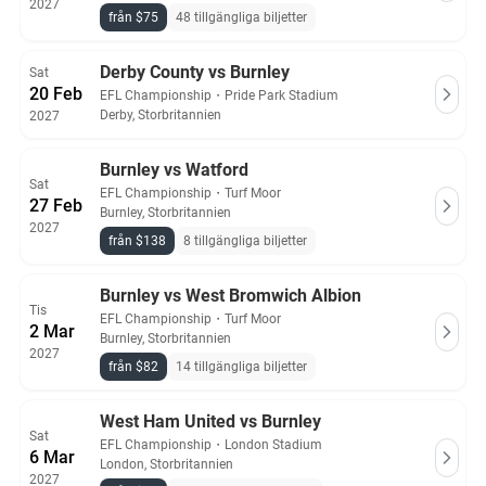
2027
från $75
48 tillgängliga biljetter
Derby County vs Burnley
Sat
20 Feb
EFL Championship
・
Pride Park Stadium
Derby, Storbritannien
2027
Burnley vs Watford
Sat
EFL Championship
・
Turf Moor
27 Feb
Burnley, Storbritannien
2027
från $138
8 tillgängliga biljetter
Burnley vs West Bromwich Albion
Tis
EFL Championship
・
Turf Moor
2 Mar
Burnley, Storbritannien
2027
från $82
14 tillgängliga biljetter
West Ham United vs Burnley
Sat
EFL Championship
・
London Stadium
6 Mar
London, Storbritannien
2027