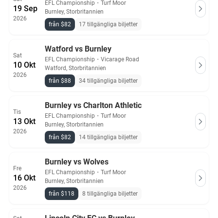
EFL Championship
・
Turf Moor
19 Sep
Burnley, Storbritannien
2026
från $82
17 tillgängliga biljetter
Watford vs Burnley
Sat
EFL Championship
・
Vicarage Road
10 Okt
Watford, Storbritannien
2026
från $88
34 tillgängliga biljetter
Burnley vs Charlton Athletic
Tis
EFL Championship
・
Turf Moor
13 Okt
Burnley, Storbritannien
2026
från $82
14 tillgängliga biljetter
Burnley vs Wolves
Fre
EFL Championship
・
Turf Moor
16 Okt
Burnley, Storbritannien
2026
från $118
8 tillgängliga biljetter