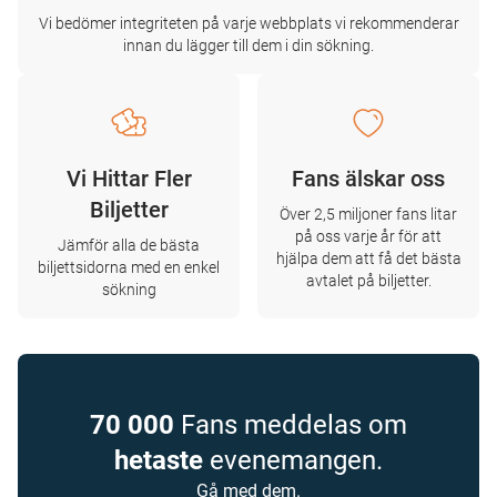
Vi bedömer integriteten på varje webbplats vi rekommenderar
innan du lägger till dem i din sökning.
Vi Hittar Fler
Fans älskar oss
Biljetter
Över 2,5 miljoner fans litar
på oss varje år för att
Jämför alla de bästa
hjälpa dem att få det bästa
biljettsidorna med en enkel
avtalet på biljetter.
sökning
70 000
Fans meddelas om
hetaste
evenemangen.
Gå med dem.