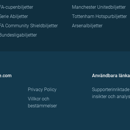
FA-cupenbiljetter
Manchester Unitedbiljetter
Serie Abiljetter
Tottenham Hotspurbiljetter
FA Community Shieldbiljetter
Arsenalbiljetter
Bundesligabiljetter
e.com
Användbara länka
Privacy Policy
Supporterinriktade
insikter och analy
Villkor och
bestämmelser