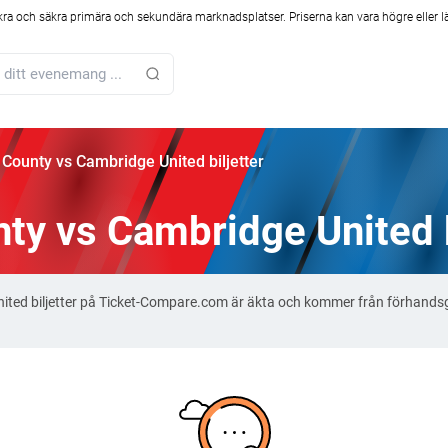
kra och säkra primära och sekundära marknadsplatser. Priserna kan vara högre eller l
 County vs Cambridge United biljetter
ty vs Cambridge United b
nited biljetter på Ticket-Compare.com är äkta och kommer från förhand