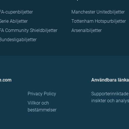
FA-cupenbiljetter
Manchester Unitedbiljetter
Serie Abiljetter
Tottenham Hotspurbiljetter
FA Community Shieldbiljetter
Arsenalbiljetter
Bundesligabiljetter
e.com
Användbara länka
Privacy Policy
Supporterinriktade
insikter och analy
Villkor och
bestämmelser