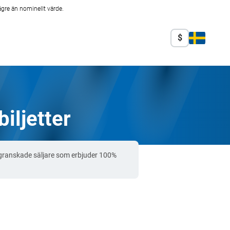
ägre än nominellt värde.
$
iljetter
sgranskade säljare som erbjuder 100%