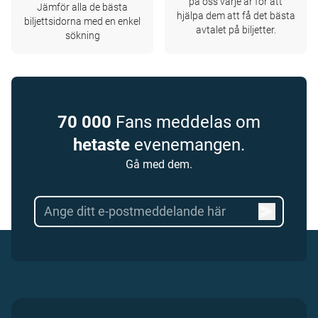
på oss varje år för att
Jämför alla de bästa
hjälpa dem att få det bästa
biljettsidorna med en enkel
avtalet på biljetter.
sökning
70 000
Fans meddelas om
hetaste
evenemangen.
Gå med dem.