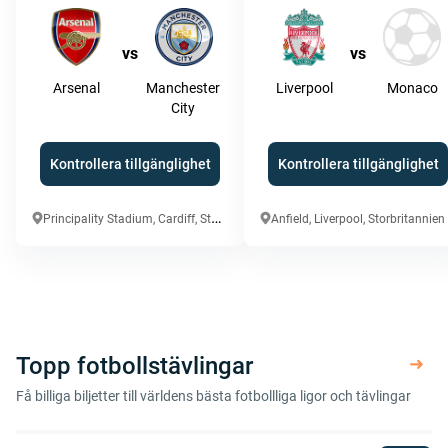
vs
vs
Arsenal
Manchester
Liverpool
Monaco
City
Kontrollera tillgänglighet
Kontrollera tillgänglighet
P
rincipality Stadium, Cardiff, Storbritannien
Anfield, Liverpool, Storbritannien
Topp fotbollstävlingar
Få billiga biljetter till världens bästa fotbollliga ligor och tävlingar