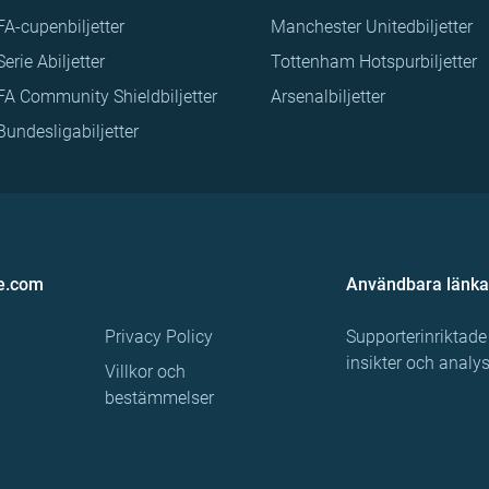
FA-cupenbiljetter
Manchester Unitedbiljetter
Serie Abiljetter
Tottenham Hotspurbiljetter
FA Community Shieldbiljetter
Arsenalbiljetter
Bundesligabiljetter
e.com
Användbara länka
Privacy Policy
Supporterinriktade
insikter och analy
Villkor och
bestämmelser