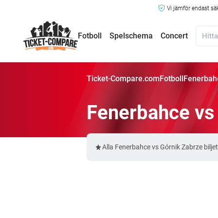
Vi jämför endast sä
Fotboll
Spelschema
Concert
Ticket-Compare.com
Fotboll
Fenerbahc
Fenerbahce vs 
Alla Fenerbahce vs Górnik Zabrze bilj