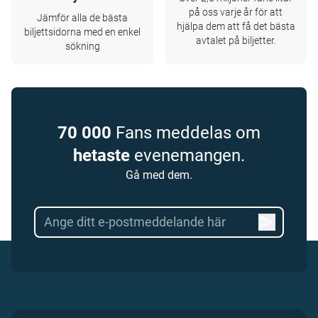
på oss varje år för att
Jämför alla de bästa
hjälpa dem att få det bästa
biljettsidorna med en enkel
avtalet på biljetter.
sökning
70 000
Fans meddelas om
hetaste
evenemangen.
Gå med dem.