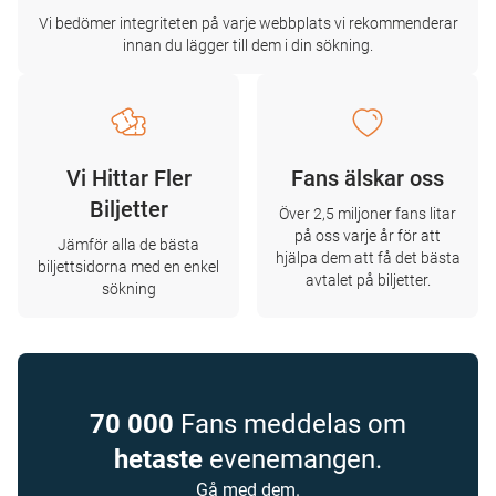
Vi bedömer integriteten på varje webbplats vi rekommenderar
innan du lägger till dem i din sökning.
Vi Hittar Fler
Fans älskar oss
Biljetter
Över 2,5 miljoner fans litar
på oss varje år för att
Jämför alla de bästa
hjälpa dem att få det bästa
biljettsidorna med en enkel
avtalet på biljetter.
sökning
70 000
Fans meddelas om
hetaste
evenemangen.
Gå med dem.